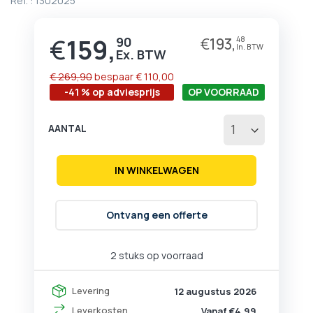
Ref. :
1302025
begin
van
de
€
159,
90
€
193,
48
Prijs
afbeeldingen-
gallerij
€ 269,90
bespaar
€ 110,00
-41 % op adviesprijs
OP VOORRAAD
AANTAL
IN WINKELWAGEN
Ontvang een offerte
2 stuks op voorraad
Levering
12 augustus 2026
Leverkosten
Vanaf €4,99