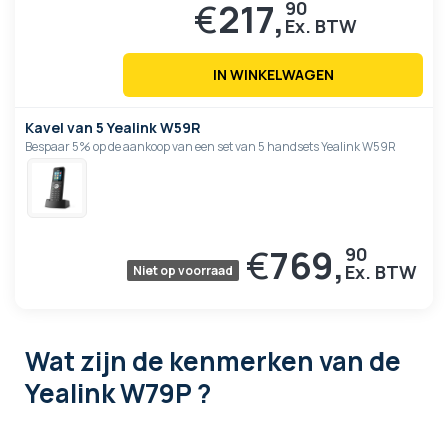
€
217,
90
IN WINKELWAGEN
Kavel van 5 Yealink W59R
Bespaar 5% op de aankoop van een set van 5 handsets Yealink W59R
€
769,
90
Niet op voorraad
Wat zijn de kenmerken
van de
Yealink W79P ?