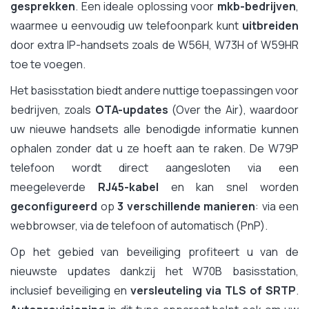
gesprekken
. Een ideale oplossing voor
mkb-bedrijven
,
waarmee u eenvoudig uw telefoonpark kunt
uitbreiden
door extra IP-handsets zoals de W56H, W73H of W59HR
toe te voegen.
Het basisstation biedt andere nuttige toepassingen voor
bedrijven, zoals
OTA-updates
(Over the Air), waardoor
uw nieuwe handsets alle benodigde informatie kunnen
ophalen zonder dat u ze hoeft aan te raken. De W79P
telefoon wordt direct aangesloten via een
meegeleverde
RJ45-kabel
en kan snel worden
geconfigureerd
op
3 verschillende manieren
: via een
webbrowser, via de telefoon of automatisch (PnP).
Op het gebied van beveiliging profiteert u van de
nieuwste updates dankzij het W70B basisstation,
inclusief beveiliging en
versleuteling via TLS of SRTP
.