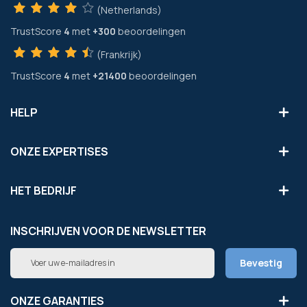
(Netherlands)
TrustScore
4
met
+300
beoordelingen
(Frankrijk)
TrustScore
4
met
+21400
beoordelingen
HELP
ONZE EXPERTISES
HET BEDRIJF
INSCHRIJVEN VOOR DE NEWSLETTER
Abonneer
Bevestig
u
op
onze
ONZE GARANTIES