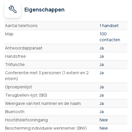
Eigenschappen
Eigenschappen
Aantal telefoons
1 handset
Map
100
contacten
Antwoordapparaat
Ja
Handsfree
Ja
Trilfunctie
Ja
Conferentie met 3 personen (1 extern en 2
Ja
intern)
Oproepenlijst
Ja
Terugbellen-lijst (BIS)
Ja
Weergave van het nummer en de naam.
Ja
Bluetooth
Ja
Hoofdtelefooningang
Nee
Bescherming individuele werknemer (BIW)
Nee