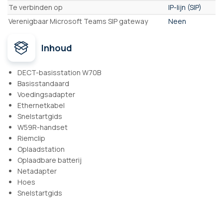
Te verbinden op
IP-lijn (SIP)
Verenigbaar Microsoft Teams SIP gateway
Neen
Inhoud
DECT-basisstation W70B
Basisstandaard
Voedingsadapter
Ethernetkabel
Snelstartgids
W59R-handset
Riemclip
Oplaadstation
Oplaadbare batterij
Netadapter
Hoes
Snelstartgids