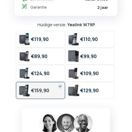
Garantie
2 jaar
Huidige versie:
Yealink W79P
€
119,
90
€
110,
90
€
89,
90
€
99,
90
€
124,
90
€
109,
90
€
159,
90
€
129,
90