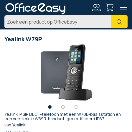
Account
Zoe
Yealink W79P
Ga
naar
het
einde
van
de
afbeeldingen-
gallerij
Yealink IP SIP DECT-telefoon met een W70B-basisstation en
Ga
een versterkte W59R-handset, gecertificeerd IP67
naar
van
Yealink
het