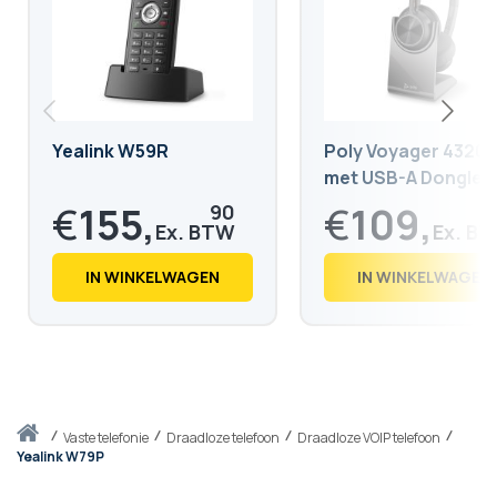
Yealink W59R
Poly Voyager 4320 
met USB-A Dongle 
oplaadbasis
€
155,
€
109,
90
€
188,
€
132,
64
98
IN WINKELWAGEN
IN WINKELWAGEN
Thuis
vaste telefonie
Draadloze telefoon
Draadloze VOIP telefoon
Yealink W79P