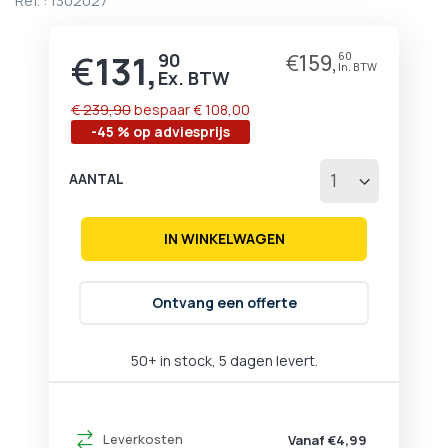
Ref. :
1302027
begin
van
de
€
131,
90
€
159,
60
Prijs
afbeeldingen-
gallerij
€ 239,90
bespaar
€ 108,00
-45 % op adviesprijs
AANTAL
IN WINKELWAGEN
Ontvang een offerte
50+ in stock, 5 dagen levert.
Leverkosten
Vanaf €4,99