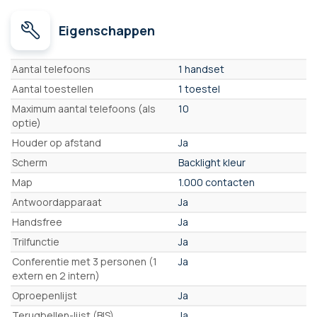
Eigenschappen
Eigenschappen
Aantal telefoons
1 handset
Aantal toestellen
1 toestel
Maximum aantal telefoons (als
10
optie)
Houder op afstand
Ja
Scherm
Backlight kleur
Map
1.000 contacten
Antwoordapparaat
Ja
Handsfree
Ja
Trilfunctie
Ja
Conferentie met 3 personen (1
Ja
extern en 2 intern)
Oproepenlijst
Ja
Terugbellen-lijst (BIS)
Ja