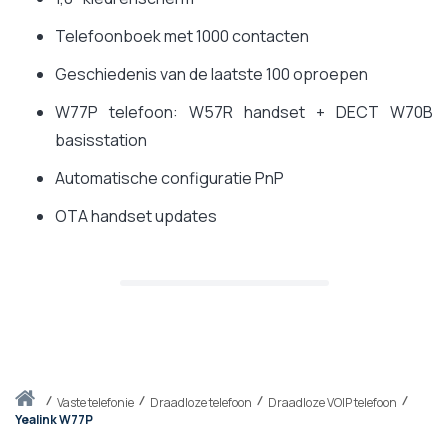
Telefoonboek met 1000 contacten
Geschiedenis van de laatste 100 oproepen
W77P telefoon: W57R handset + DECT W70B
basisstation
Automatische configuratie PnP
OTA handset updates
Thuis
vaste telefonie
Draadloze telefoon
Draadloze VOIP telefoon
Yealink W77P