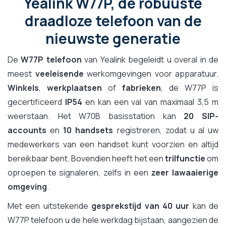
Yealink W77P, de robuuste
draadloze telefoon van de
nieuwste generatie
De
W77P telefoon
van Yealink begeleidt u overal in de
meest
veeleisende
werkomgevingen voor apparatuur.
Winkels
,
werkplaatsen
of
fabrieken
, de W77P is
gecertificeerd
IP54
en kan een val van maximaal 3,5 m
weerstaan. Het W70B basisstation kan
20 SIP-
accounts
en
10 handsets
registreren, zodat u al uw
medewerkers van een handset kunt voorzien en altijd
bereikbaar bent. Bovendien heeft het een
trilfunctie
om
oproepen te signaleren, zelfs in een
zeer lawaaierige
omgeving
.
Met een uitstekende
gesprekstijd van 40 uur
kan de
W77P telefoon u de hele werkdag bijstaan, aangezien de