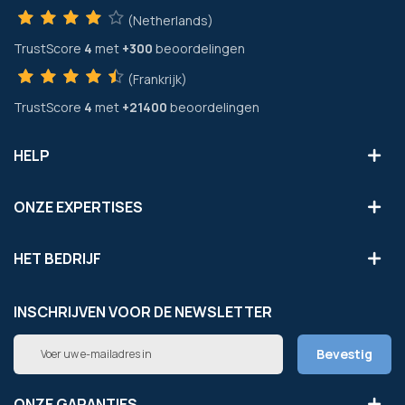
(Netherlands)
TrustScore
4
met
+300
beoordelingen
(Frankrijk)
TrustScore
4
met
+21400
beoordelingen
HELP
ONZE EXPERTISES
HET BEDRIJF
INSCHRIJVEN VOOR DE NEWSLETTER
Abonneer
Bevestig
u
op
onze
ONZE GARANTIES