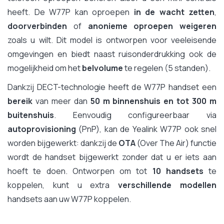
heeft. De W77P kan oproepen
in de wacht zetten
,
doorverbinden
of
anonieme oproepen weigeren
zoals u wilt. Dit model is ontworpen voor veeleisende
omgevingen en biedt naast ruisonderdrukking ook de
mogelijkheid om het
belvolume
te regelen (5 standen).
Dankzij DECT-technologie heeft de W77P handset een
bereik
van meer dan
50 m binnenshuis en tot 300 m
buitenshuis
. Eenvoudig configureerbaar via
autoprovisioning
(PnP), kan de Yealink W77P ook snel
worden bijgewerkt: dankzij de
OTA
(Over The Air) functie
wordt de handset bijgewerkt zonder dat u er iets aan
hoeft te doen. Ontworpen om tot
10 handsets
te
koppelen, kunt u extra
verschillende modellen
handsets aan uw W77P koppelen.