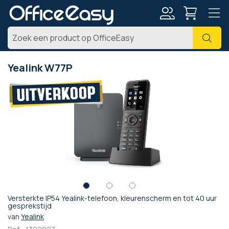
Account
Zoe
Yealink W77P
Ga
naar
het
einde
van
de
afbeeldingen-
gallerij
Versterkte IP54 Yealink-telefoon, kleurenscherm en tot 40 uur
Ga
gesprekstijd
naar
van
Yealink
het