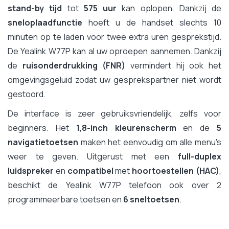
stand-by tijd
tot
575 uur
kan oplopen. Dankzij de
sneloplaadfunctie
hoeft u de handset slechts 10
minuten op te laden voor twee extra uren gesprekstijd.
De Yealink W77P kan al uw oproepen aannemen. Dankzij
de
ruisonderdrukking (FNR)
vermindert hij ook het
omgevingsgeluid zodat uw gesprekspartner niet wordt
gestoord.
De interface is zeer gebruiksvriendelijk, zelfs voor
beginners. Het
1,8-inch kleurenscherm
en de
5
navigatietoetsen
maken het eenvoudig om alle menu's
weer te geven. Uitgerust met een
full-duplex
luidspreker
en
compatibel
met
hoortoestellen (HAC)
,
beschikt de Yealink W77P telefoon ook over 2
programmeerbare toetsen en
6 sneltoetsen
.