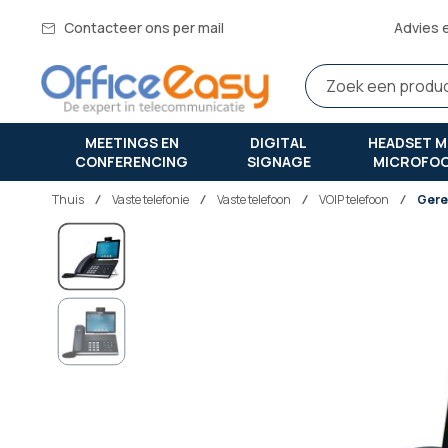
Contacteer ons per mail
Advies 
MEETINGS EN
DIGITAL
HEADSET M
CONFERENCING
SIGNAGE
MICROFO
Thuis
vaste telefonie
Vaste telefoon
VOIP telefoon
Gere
Ga
naar
het
einde
van
de
afbeeldingen-
gallerij