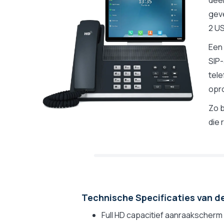
geve
2 US
Een 
SIP
tel
opro
Zo b
die 
Technische Specificaties van d
Full HD capacitief aanraakscherm 