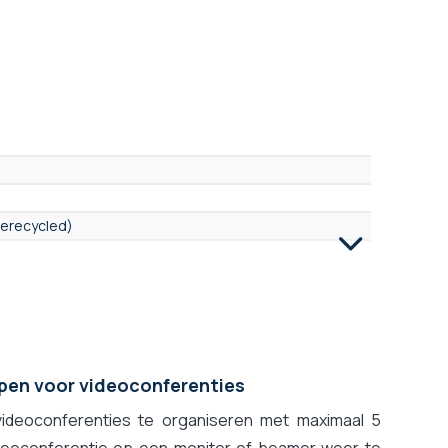
gerecycled)
rpen voor videoconferenties
videoconferenties te organiseren met maximaal 5
deoconferentie op een monitor of beamer weer te