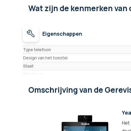
Wat zijn de kenmerken
van 
Eigenschappen
Eigenschappen
Type telefoon
Design van het toestel
Staat
Weergave
Verenigbaar Microsoft Teams SIP gateway
Omschrijving
van de Gerevi
Yea
Het
dee