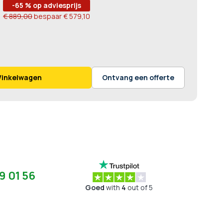
-65 % op adviesprijs
€ 889,00
bespaar
€ 579,10
Winkelwagen
Ontvang een offerte
9 01 56
Goed
with
4
out of 5