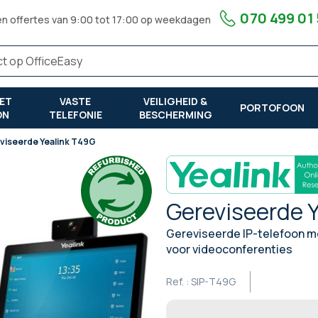
070 499 01
en offertes van 9:00 tot 17:00 op weekdagen
ET
VASTE
VEILIGHEID &
PORTOFOON
ON
TELEFONIE
BESCHERMING
viseerde Yealink T49G
Gereviseerde 
Gereviseerde IP-telefoon m
voor videoconferenties
Ref. :
SIP-T49G