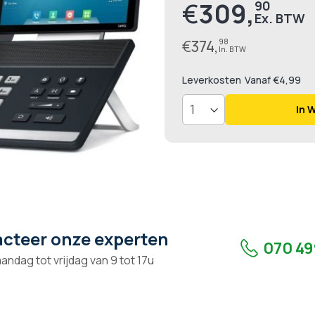
€
309,
90
Prijs
€
374,
98
Leverkosten
Vanaf €4,99
In 
cteer onze experten
070 49
andag tot vrijdag van 9 tot 17u