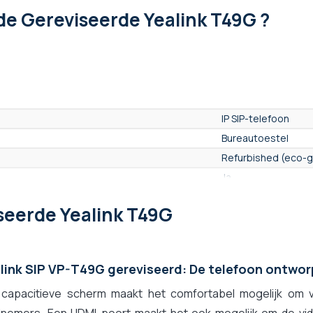
de Gereviseerde Yealink T49G ?
IP SIP-telefoon
Bureautoestel
Refurbished (eco-
Ja
Neen
seerde Yealink T49G
link SIP VP-T49G gereviseerd: De telefoon ontwo
 capacitieve scherm maakt het comfortabel mogelijk om 
lnemers. Een HDMI-poort maakt het ook mogelijk om de vi