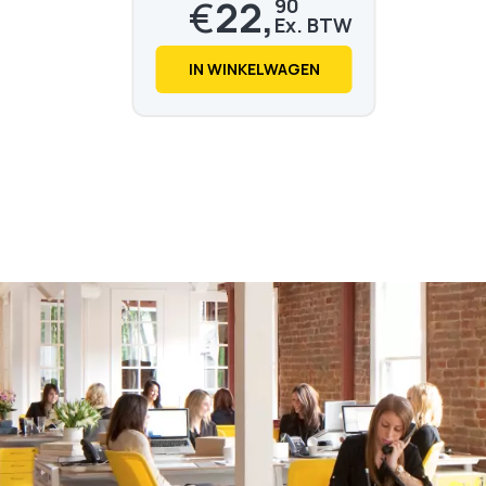
€
22,
90
€
27,
71
IN WINKELWAGEN