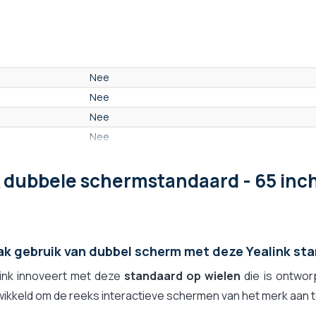
Nee
Nee
Nee
Nee
65 inch
k dubbele schermstandaard - 65 inc
Op de grond - rolstandaard
Neen
110 kg
Grijs
k gebruik van dubbel scherm met deze Yealink st
link innoveert met deze
standaard op wielen
die is ontwor
ikkeld om de reeks interactieve schermen van het merk aan te