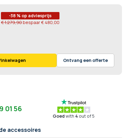
-38 % op adviesprijs
€ 1.279,90
bespaar
€ 480,00
Winkelwagen
Ontvang een offerte
9 01 56
Goed
with
4
out of 5
de accessoires