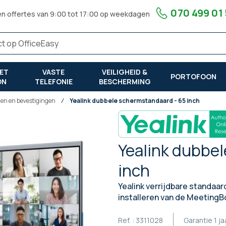
070 499 01
en offertes van 9:00 tot 17:00 op weekdagen
ET
VASTE
VEILIGHEID &
PORTOFOON
ON
TELEFONIE
BESCHERMING
n en bevestigingen
Yealink dubbele schermstandaard - 65 inch
Yealink dubbe
inch
Yealink verrijdbare standaa
installeren van de MeetingB
Ref. :
3311028
Garantie
1 ja