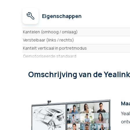
Eigenschappen
Eigenschappen
Kantelen (omhoog / omlaag)
Verstelbaar (links / rechts)
Kantelt verticaal in portretmodus
Gemotoriseerde standaard
Compatibiliteit schermafmetingen
Omschrijving
van de Yealin
Type bevestiging
Camerabevestiging inbegrepen
Max. gewicht
Kleur
Maa
Yea
ontw