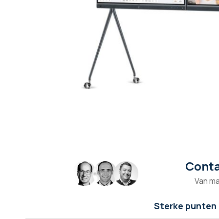
Conta
Ga
naar
Van ma
het
begin
van
Sterke punten
de