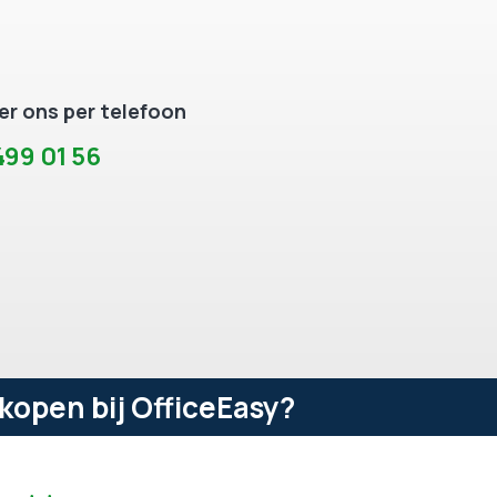
r ons per telefoon
99 01 56
kopen bij OfficeEasy?