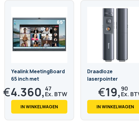
Yealink MeetingBoard
Draadloze
65 inch met
laserpointer
geïntegreerde
€
4.360,
€
19,
47
90
Windows
€
5.276,
€
24,
16
08
IN WINKELWAGEN
IN WINKELWAGEN