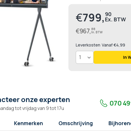
€
799,
90
Prijs
€
967,
88
Leverkosten
Vanaf €4,99
In 
cteer onze experten
070 49
andag tot vrijdag van 9 tot 17u
Kenmerken
Omschrijving
Bijhoren