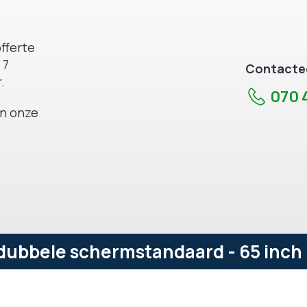
fferte
 7
Contactee
.
070 4
an onze
ubbele schermstandaard - 65 inch 