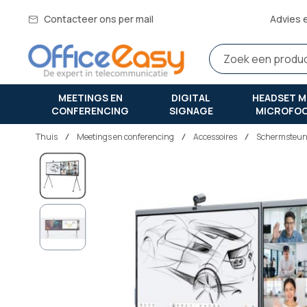
Contacteer ons per mail
Advies 
MEETINGS EN
DIGITAL
HEADSET M
CONFERENCING
SIGNAGE
MICROFO
Thuis
meetings en conferencing
Accessoires
Schermsteune
Ga
naar
het
einde
van
de
afbeeldingen-
gallerij