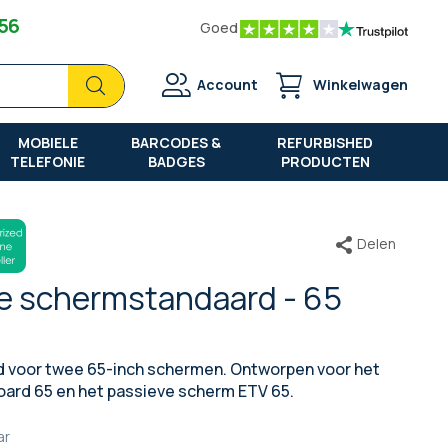
 56
Goed
Zoek
Zoek
Account
Winkelwagen
MOBIELE
BARCODES &
REFURBISHED
TELEFONIE
BADGES
PRODUCTEN
Delen
le schermstandaard - 65
rd voor twee 65-inch schermen. Ontworpen voor het
oard 65 en het passieve scherm ETV 65.
ar