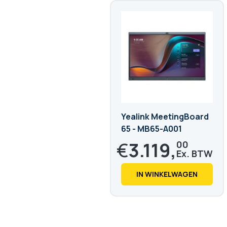
Yealink MeetingBoard
65 - MB65-A001
€
3.119,
00
€
3.773,
99
IN WINKELWAGEN