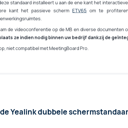
eze standaard installeert u aan de ene kant het interactieve
ere kant het passieve scherm
ETV65
om te profiteren
enwerkingsruimtes.
eam de videoconferentie op de MB en diverse documenten o
plaats ze indien nodig binnen uw bedrijf dankzij de geïnt
op, niet compatibel met MeetingBoard Pro.
 de Yealink dubbele schermstandaar