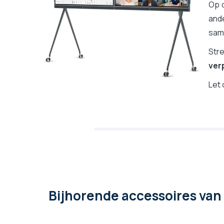
Op d
and
sam
Str
ver
Let 
Bijhorende accessoires
van