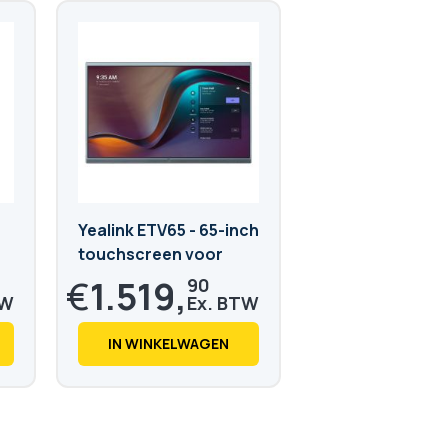
Yealink ETV65 - 65-inch
touchscreen voor
MeetingBoard
€
1.519,
90
€
1.839,
08
IN WINKELWAGEN