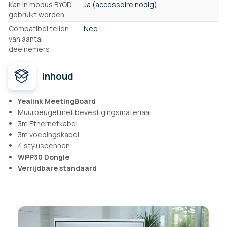
Kan in modus BYOD
Ja (accessoire nodig)
gebruikt worden
Compatibel tellen
Nee
van aantal
deelnemers
Inhoud
Yealink MeetingBoard
Muurbeugel met bevestigingsmateriaal
3m Ethernetkabel
3m voedingskabel
4 styluspennen
WPP30 Dongle
Verrijdbare standaard