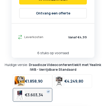
Ontvang een offerte
Leverkosten
Vanaf €4,99
6 stuks op voorraad
Huidige versie:
Draadloze Videoconferentiekit met Yealink
IWB - Verrijdbare Standaard
€
1.858,
90
€
4.249,
80
€
3.603,
34