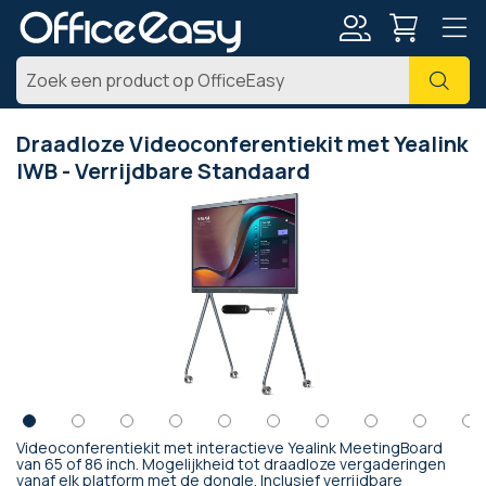
Account
Zoe
Draadloze Videoconferentiekit met Yealink
IWB - Verrijdbare Standaard
Ga
naar
het
einde
van
de
afbeeldingen-
gallerij
Videoconferentiekit met interactieve Yealink MeetingBoard
Ga
van 65 of 86 inch. Mogelijkheid tot draadloze vergaderingen
vanaf elk platform met de dongle. Inclusief verrijdbare
naar