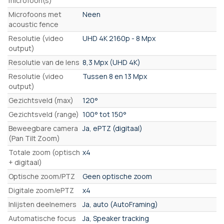
microfoon(s)
Microfoons met
Neen
acoustic fence
Resolutie (video
UHD 4K 2160p - 8 Mpx
output)
Resolutie van de lens
8,3 Mpx (UHD 4K)
Resolutie (video
Tussen 8 en 13 Mpx
output)
Gezichtsveld (max)
120°
Gezichtsveld (range)
100° tot 150°
Beweegbare camera
Ja, ePTZ (digitaal)
(Pan Tilt Zoom)
Totale zoom (optisch
x4
+ digitaal)
Optische zoom/PTZ
Geen optische zoom
Digitale zoom/ePTZ
x4
Inlijsten deelnemers
Ja, auto (AutoFraming)
Automatische focus
Ja, Speaker tracking