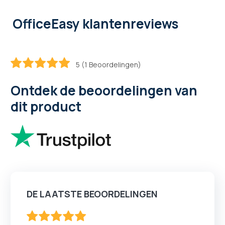
OfficeEasy klantenreviews
5 (1 Beoordelingen)
100
100
% of
Ontdek de beoordelingen van
dit product
DE LAATSTE BEOORDELINGEN