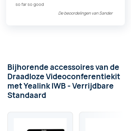
100
100
% of
so far so good
De beoordelingen van
Sander
Bijhorende accessoires
van de
Draadloze Videoconferentiekit
met Yealink IWB - Verrijdbare
Standaard