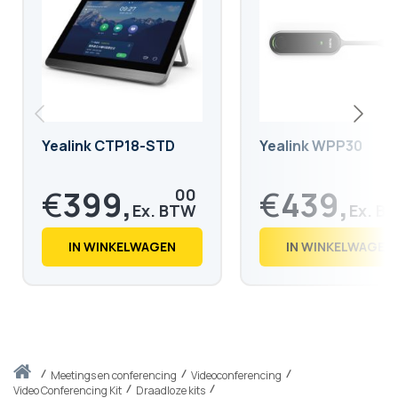
Yealink CTP18-STD
Yealink WPP30
€
399,
€
439,
00
€
482,
€
532,
79
28
IN WINKELWAGEN
IN WINKELWAGEN
Thuis
meetings en conferencing
Videoconferencing
Video Conferencing Kit
Draadloze kits