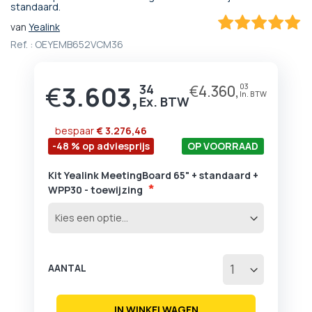
standaard.
het
begin
van
Yealink
100
100
% of
van
Ref. :
OEYEMB652VCM36
de
afbeeldingen-
gallerij
€
3.603,
34
€
4.360,
03
bespaar
€ 3.276,46
-48 % op adviesprijs
OP VOORRAAD
Kit Yealink MeetingBoard 65" + standaard +
WPP30 - toewijzing
AANTAL
IN WINKELWAGEN