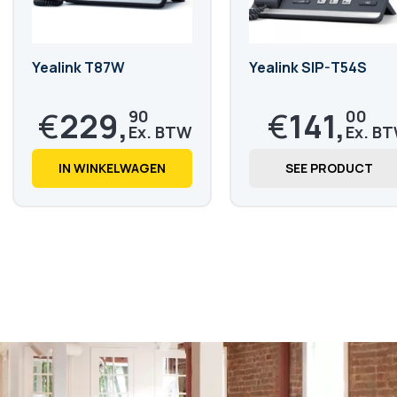
Yealink T87W
Yealink SIP-T54S
€
229,
€
141,
90
00
€
278,
€
170,
18
61
IN WINKELWAGEN
SEE PRODUCT