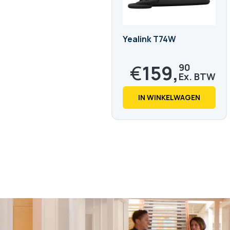
Yealink T74W
€
159,
90
€
193,
48
IN WINKELWAGEN