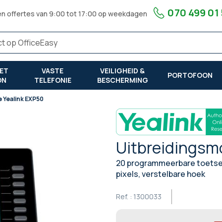
070 499 01
en offertes van 9:00 tot 17:00 op weekdagen
ET
VASTE
VEILIGHEID &
PORTOFOON
ON
TELEFONIE
BESCHERMING
 Yealink EXP50
Uitbreidingsm
20 programmeerbare toetsen
pixels, verstelbare hoek
Ref. :
1300033