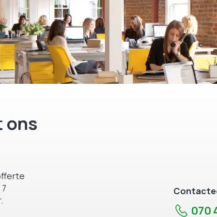
 ons
fferte
 7
Contactee
.
070 4