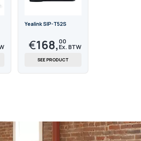
Yealink SIP-T52S
€
168,
00
€
203,
28
SEE PRODUCT