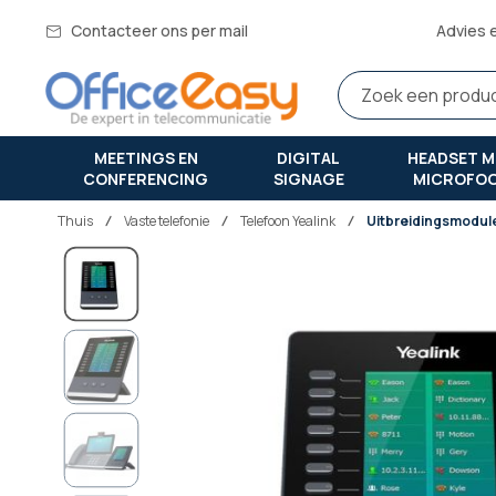
Contacteer ons per mail
Advies 
MEETINGS EN
DIGITAL
HEADSET M
CONFERENCING
SIGNAGE
MICROFO
Thuis
vaste telefonie
Telefoon Yealink
Uitbreidingsmodule
Ga
naar
het
einde
van
de
afbeeldingen-
gallerij