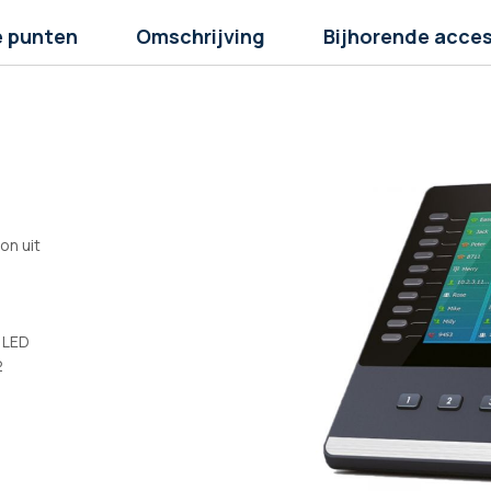
e punten
Omschrijving
Bijhorende acces
on uit
 LED
2