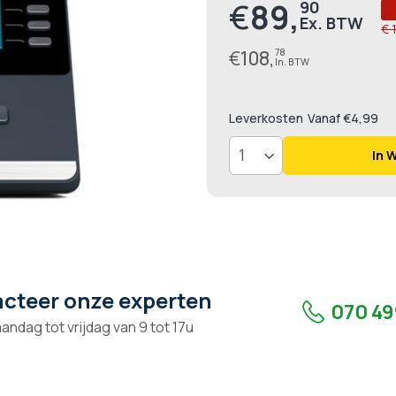
€
89,
90
Prijs
€ 
€
108,
78
Leverkosten
Vanaf €4,99
In 
cteer onze experten
070 49
andag tot vrijdag van 9 tot 17u