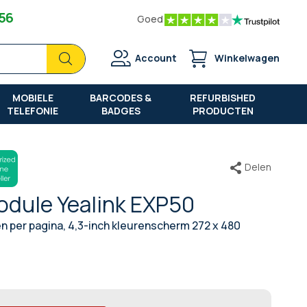
 56
Goed
Zoek
Zoek
Account
Winkelwagen
MOBIELE
BARCODES &
REFURBISHED
TELEFONIE
BADGES
PRODUCTEN
Delen
odule Yealink EXP50
 per pagina, 4,3-inch kleurenscherm 272 x 480