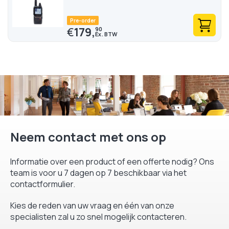
series, verkrijgbaar bij OfficeEasy, bevestigen de reputatie van
het merk met betrouwbare en gebruiksvriendelijke
Pre-order
Portofoons-portofoons.
€
179,
90
Neem contact met ons op
Informatie over een product of een offerte nodig? Ons
team is voor u 7 dagen op 7 beschikbaar via het
contactformulier.
Kies de reden van uw vraag en één van onze
specialisten zal u zo snel mogelijk contacteren.