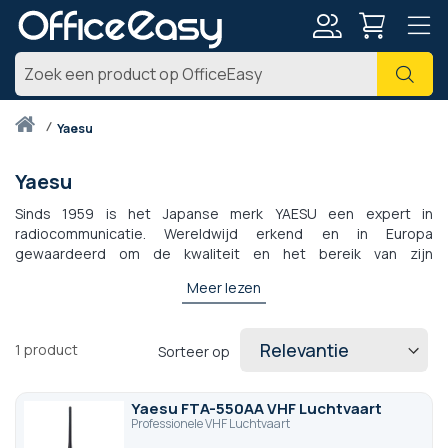
Account
Zoe
Thuis
yaesu
Yaesu
Sinds 1959 is het Japanse merk YAESU een expert in
radiocommunicatie. Wereldwijd erkend en in Europa
gewaardeerd om de kwaliteit en het bereik van zijn
portofoons, biedt het land-, luchtvaart- en maritieme modellen
Meer lezen
met een zeer aantrekkelijke prijs-kwaliteitverhouding.
Technologisch blijft YAESU een drijvende kracht achter
innovatie met zijn gepatenteerde System Fusion digitale
1
product
Sorteer op
modus, die de helderheid van de communicatie verbetert en
tegelijkertijd compatibel blijft met standaard FM-radio's. De
YAESU VHF Aviation en VHF Marine, populair bij piloten en
Yaesu FTA-550AA VHF Luchtvaart
watersporters, zijn vaak goedkoper en bieden meer uitrusting
Professionele VHF Luchtvaart
dan sommige andere grote merken. De draagbare FT- en FTA-