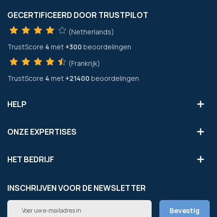
GECERTIFICEERD DOOR TRUSTPILOT
(Netherlands)
TrustScore
4
met
+300
beoordelingen
(Frankrijk)
TrustScore
4
met
+21400
beoordelingen
HELP
ONZE EXPERTISES
HET BEDRIJF
INSCHRIJVEN VOOR DE NEWSLETTER
Abonneer
Bevestig
u