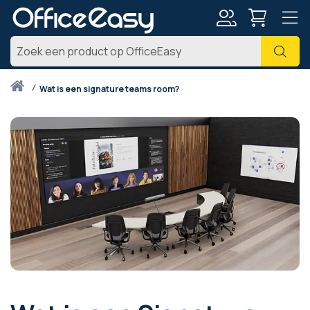
Account
Zoe
Thuis
wat is een signature teams room?