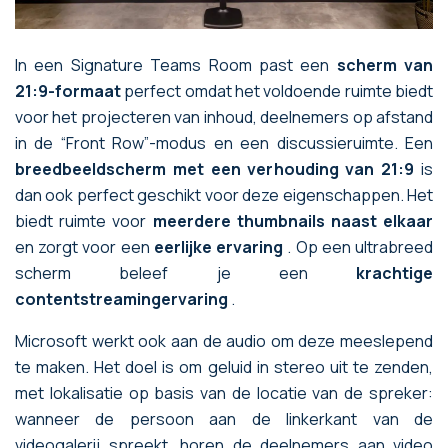
In een Signature Teams Room past een
scherm van
21:9-formaat
perfect omdat het voldoende ruimte biedt
voor het projecteren van inhoud, deelnemers op afstand
in de “Front Row”-modus en een discussieruimte. Een
breedbeeldscherm met een verhouding van 21:9
is
dan ook perfect geschikt voor deze eigenschappen. Het
biedt ruimte voor
meerdere thumbnails naast elkaar
en zorgt voor een
eerlijke ervaring
. Op een ultrabreed
scherm beleef je een
krachtige
contentstreamingervaring
.
Microsoft werkt ook aan de audio om deze meeslepend
te maken. Het doel is om geluid in stereo uit te zenden,
met lokalisatie op basis van de locatie van de spreker:
wanneer de persoon aan de linkerkant van de
videogalerij spreekt, horen de deelnemers aan video