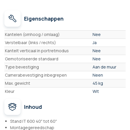
Eigenschappen
Eigenschappen
Kantelen (omhoog / omlaag)
Nee
Verstelbaar (links / rechts)
Ja
Kantelt verticaal in portretmodus
Nee
Gemotoriseerde standaard
Nee
Type bevestiging
Aan de muur
Camerabevestiging inbegrepen
Neen
Max. gewicht
45 kg
Kleur
Wit
Inhoud
Stand IT 600 40" tot 60"
Montagegereedschap