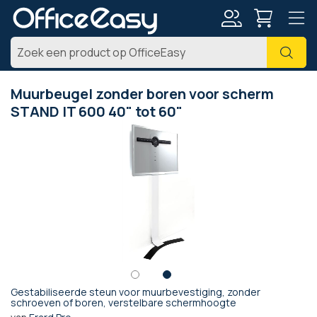
Account
Zoe
Muurbeugel zonder boren voor scherm
STAND IT 600 40" tot 60"
Ga
naar
het
einde
van
de
afbeeldingen-
gallerij
Gestabiliseerde steun voor muurbevestiging, zonder
Ga
schroeven of boren, verstelbare schermhoogte
naar