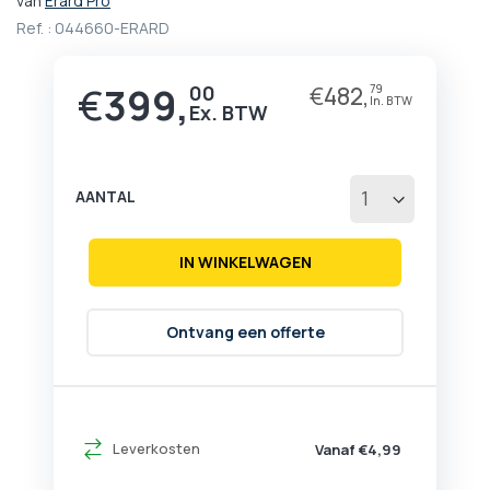
van
Erard Pro
het
Ref. :
044660-ERARD
begin
van
de
€
399,
00
€
482,
79
afbeeldingen-
gallerij
AANTAL
IN WINKELWAGEN
Ontvang een offerte
Leverkosten
Vanaf €4,99