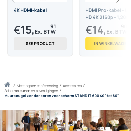
4K HDMI-kabel
HDMI Pro-kabel - Ul
HD 4K 2160p - 1,20m
€
15,
€
14,
91
90
€
19,
€
18,
25
03
SEE PRODUCT
IN WINKELWAGEN
Thuis
meetings en conferencing
Accessoires
Schermsteunen en bevestigingen
Muurbeugel zonder boren voor scherm STAND IT 600 40" tot 60"