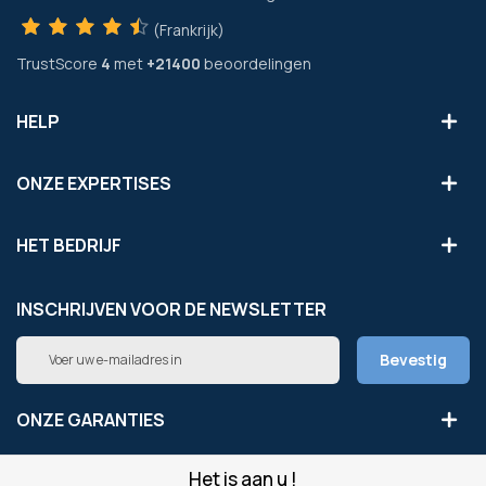
(Frankrijk)
TrustScore
4
met
+21400
beoordelingen
HELP
ONZE EXPERTISES
HET BEDRIJF
INSCHRIJVEN VOOR DE NEWSLETTER
Abonneer
Bevestig
u
op
onze
ONZE GARANTIES
nieuwsbrief
Het is aan u !
LEGAAL