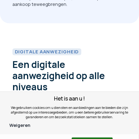
aankoop teweegbrengen.
DIGITALE AANWEZIGHEID
Een digitale
aanwezigheid op alle
niveaus
Het is aan u !
De zichtbaarheid van een winkel vergroten
is een
We gebruiken cookies om u diensten en aanbiedingen aan te bieden die zijn
afgestemd op uw interessegebieden, om u een betere gebruikerservaring te
cruciale uitdaging. En het belang van sociale
garanderen en om bezoekstatistieken samen te stellen.
netwerken is een onmisbaar element. Ze genereren
Weigeren
nieuwe klanten, waarderen uw activiteit en geven een
indicatie van tevredenheid.