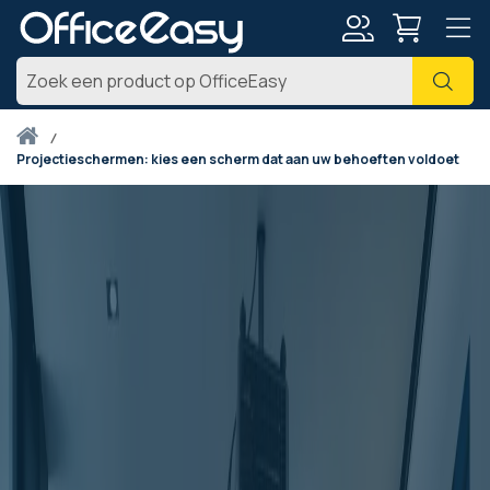
Account
Zoe
Thuis
projectieschermen: kies een scherm dat aan uw behoeften voldoet