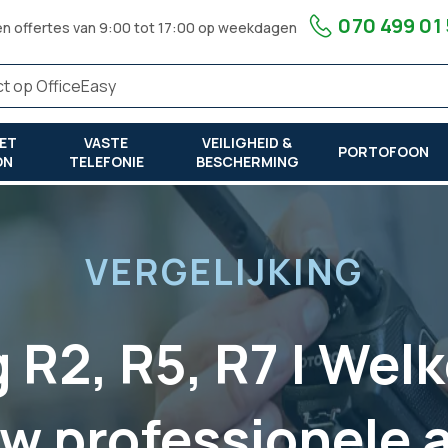
070 499 01
en offertes van 9:00 tot 17:00 op weekdagen
ET
VASTE
VEILIGHEID &
PORTOFOON
ON
TELEFONIE
BESCHERMING
ofessionele activiteiten?
VERGELIJKING
g R2, R5, R7 | Wel
uw professionele a