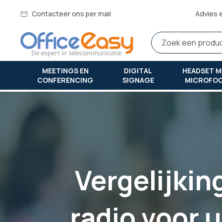
Contacteer ons per mail
Advies 
MEETINGS EN
DIGITAL
HEADSET M
CONFERENCING
SIGNAGE
MICROFO
Thuis
vergelijking r2, r5, r7 | welke motorola-radio voor uw pr
Vergelijkin
radio voor 