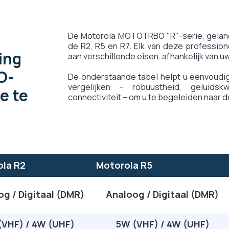
De Motorola MOTOTRBO "R"-serie, gelance
de R2, R5 en R7. Elk van deze profession
king
aan verschillende eisen, afhankelijk van u
O-
De onderstaande tabel helpt u eenvoudig
vergelijken – robuustheid, geluidskwal
e te
connectiviteit – om u te begeleiden naar d
la R2
Motorola R5
g / Digitaal (DMR)
Analoog / Digitaal (DMR)
(VHF) / 4W (UHF)
5W (VHF) / 4W (UHF)