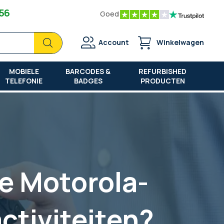
 56
Goed
Zoek
Zoek
Account
Winkelwagen
MOBIELE
BARCODES &
REFURBISHED
TELEFONIE
BADGES
PRODUCTEN
ke Motorola-
ctiviteiten?