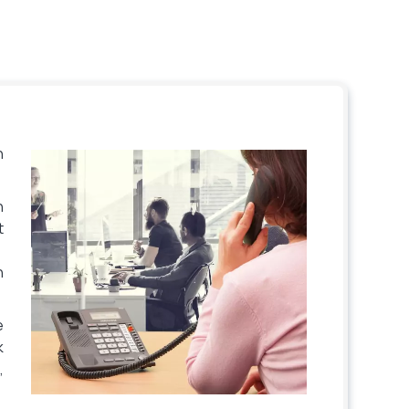
n
n
t
n
e
k
,