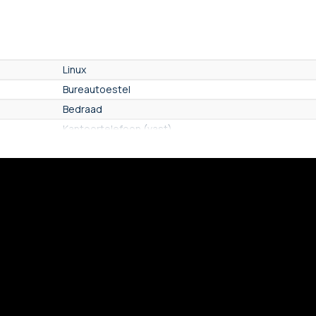
Linux
Bureautoestel
Bedraad
Kantoortelefoon (vast)
alle telefoon providers
Nee
Nee
Nee
Nee
Nee
Sms
Nee
4G