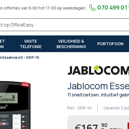
070 499 01
en offertes van 9:00 tot 17:00 op weekdagen
ET
VASTE
VEILIGHEID &
PORTOFOON
ON
TELEFONIE
BESCHERMING
m Essence 4G - GDP-10
Jablocom Esse
11 sneltoetsen, intuïtief ge
Ref. :
GDP-10
Garantie
3 ja
€
167,
90
Prijs