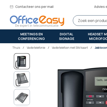
Contacteer ons per mail
Advies 
MEETINGS EN
DIGITAL
HEADSET M
CONFERENCING
SIGNAGE
MICROFO
Thuis
vaste telefonie
Vaste telefoon met SIM kaart
Jabloco
Ga
naar
het
einde
van
de
afbeeldingen-
gallerij