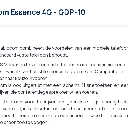
om Essence 4G - GDP-10
Jablocom combineert de voordelen van een mobiele telefoo
n standaard vaste telefoon behoudt.
n SIM-kaart in te voeren om te beginnen met communiceren e
n, wachtstand of stille modus te gebruiken. Compatibel me
der naar keuze invoeren.
om is ook uitgerust met een scherm, 11 sneltoetsen en ee
drijven die conferentiegesprekken willen voeren.
rttelefoon voor bedrijven en gebruikers zijn enerzijds d
aste lijn, infrastructuur of onderhoud meer nodig. Het is oo
foon mee te nemen om deze op een andere locatie te gebruiken
 telefoon toe te voegen.