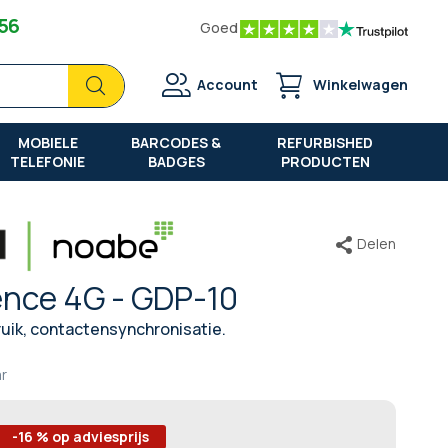
 56
Goed
Zoek
Zoek
Account
Winkelwagen
MOBIELE
BARCODES &
REFURBISHED
TELEFONIE
BADGES
PRODUCTEN
Delen
nce 4G - GDP-10
bruik, contactensynchronisatie.
ar
-16 % op adviesprijs