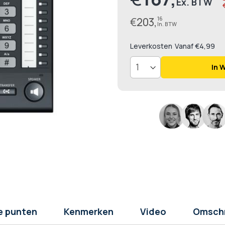
€
203,
16
Leverkosten
Vanaf €4,99
In 
e punten
Kenmerken
Video
Omschr