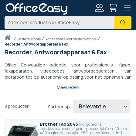
Account
Zoe
Thuis
vaste telefonie
Accessoires voor vaste telefonie
Recorder, Antwoordapparaat & Fax
Recorder, Antwoordapparaat & Fax
Office Eenvoudige selectie voor professionals: faxen,
faxapparaten, videocodes, antwoordapparaten... van
dictafoon tot de autonome oplossing voor het opnemen van
gesprekken, waarmee u rechtstreeks op uw telefoonnetwerk
Meer lezen
kunt bewerken en delen.
8
producten
Sorteer op
Brother Fax 2845
Monochrome
laserfax/scanner met geïntegreerde telefoon, 20 cpm,
400 pagina's geheugen, 250 pagina's lade, N-in-1