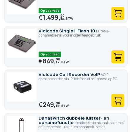
Op voorraad
€
1.499,
90
Vidicode Single II Flash 10
Bureau-
opnametoestel voor incidenteel gebruik
Op voorraad
€
849,
90
Vidicode Call Recorder VoIP
VOIP-
oproeprecorder, via IP-telefoon of softphone, op PC
€
249,
90
Danaswitch dubbele luister- en
opnamefunctie
Headset/hoornschakelaar met
geïntegreerde luister- en opnamefuncties