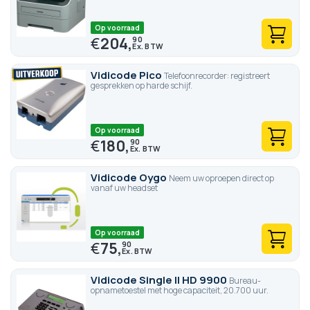
Op voorraad
€
204,
90
Vidicode Pico
Telefoonrecorder: registreert
gesprekken op harde schijf.
Op voorraad
€
180,
90
Vidicode Oygo
Neem uw oproepen direct op
vanaf uw headset
Op voorraad
€
75,
90
Vidicode Single II HD 9900
Bureau-
opnametoestel met hoge capaciteit, 20.700 uur.