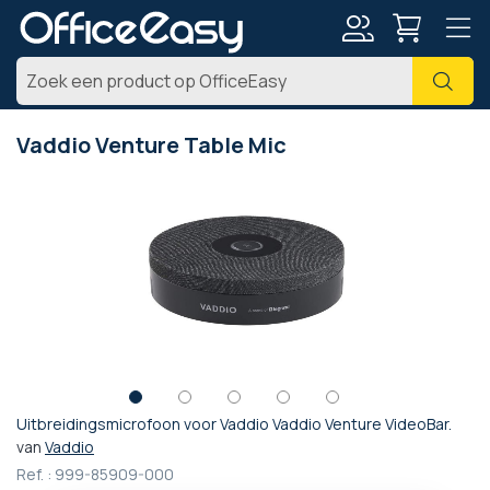
Account
Zoe
Vaddio Venture Table Mic
Ga
naar
het
einde
van
de
afbeeldingen-
gallerij
Uitbreidingsmicrofoon voor Vaddio Vaddio Venture VideoBar.
Ga
van
Vaddio
naar
Ref. :
999-85909-000
het