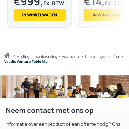
€
999,
€
14,
€
1.209,
€
18,
88
03
IN WINKELWAGEN
IN WINKELWAGEN
Thuis
meetings en conferencing
Accessoires
Uitbreidingsmicrofoon
Vaddio Venture Table Mic
Neem contact met ons op
Informatie over een product of een offerte nodig? Ons