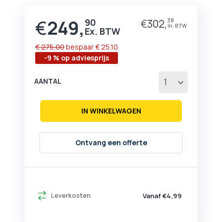
begin
van
€
249,
90
€
302,
38
Prijs
de
afbeeldingen-
gallerij
€ 275,00
bespaar
€ 25,10
-9 % op adviesprijs
AANTAL
IN WINKELWAGEN
Ontvang een offerte
Leverkosten
Vanaf €4,99