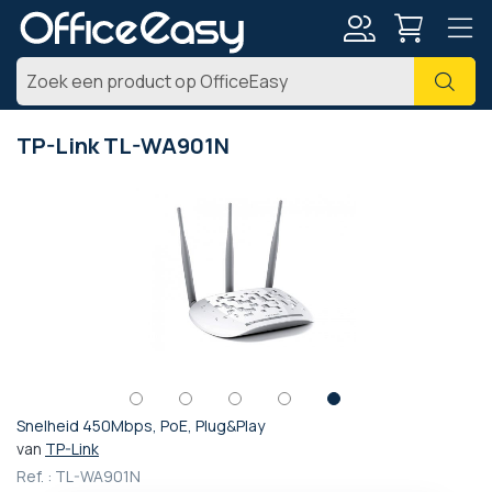
Account
Zoe
TP-Link TL-WA901N
Ga
naar
het
einde
van
de
afbeeldingen-
gallerij
Snelheid 450Mbps, PoE, Plug&Play
Ga
van
TP-Link
naar
Ref. :
TL-WA901N
het