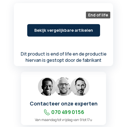
begin
van
de
End of life
afbeeldingen-
gallerij
Bekijk vergelijkbare artikelen
Dit product is end of life en de productie
hiervan is gestopt door de fabrikant
Contacteer onze experten
070 499 01 56
Van maandag tot vrijdag van 9 tot 17u