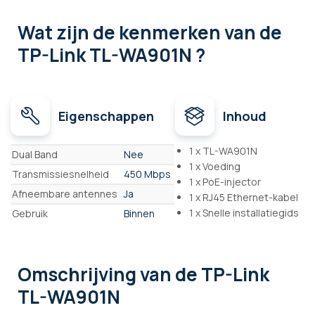
Wat zijn de kenmerken
van de
TP-Link TL-WA901N ?
Eigenschappen
Inhoud
Eigenschappen
1 x TL-WA901N
Dual Band
Nee
1 x Voeding
Transmissiesnelheid
450 Mbps
1 x PoE-injector
Afneembare antennes
Ja
1 x RJ45 Ethernet-kabel
1 x Snelle installatiegids
Gebruik
Binnen
Omschrijving
van de TP-Link
TL-WA901N