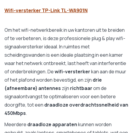
Wifi-versterker TP-Link TL-WA901N
Om het wifi-netwerkbereik in uw kantoren uit te breiden
of te verbeteren, is deze professionele plug & play wifi-
signaalversterker ideaal. In ruimtes met
scheidingswanden is een ideale plaatsing in een kamer
waar het netwerk ontbreekt, last heeft van interferentie
of onderbrekingen. De
wifi-versterker
kan aan de muur
of het plafond worden bevestigd, en zijn
drie
(afneembare) antennes
zijn
richtbaar
om de
signaalontvangst te optimaliseren voor een betere
doorgifte, tot een
draadloze overdrachtssnelheid van
450Mbps
.
Meerdere
draadloze apparaten
kunnen worden
gebruikt, zoals laptops, smartphones of tablets, wat een