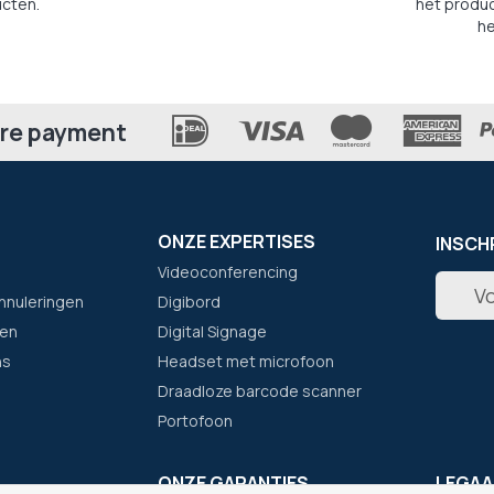
cten.
het produc
he
re payment
ONZE EXPERTISES
INSCH
Videoconferencing
Abonne
nnuleringen
Digibord
u
op
en
Digital Signage
onze
ns
Headset met microfoon
nieuwsb
Draadloze barcode scanner
Portofoon
F
ONZE GARANTIES
LEGAA