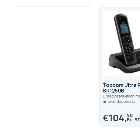
Topcom Ultra 
SR1250B
Draadloze telefoon me
antwoordapparaat
€
104,
90