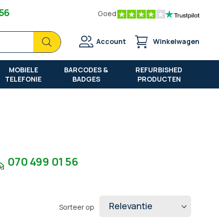
 56
Goed
Zoek
Zoek
Account
Winkelwagen
MOBIELE
BARCODES &
REFURBISHED
TELEFONIE
BADGES
PRODUCTEN
070 499 01 56
7u
Sorteer op