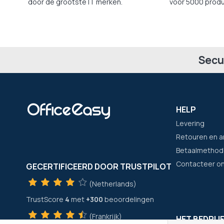
door de grootste IT merken.
voor 5000 produ
Secu
HELP
Levering
Retouren en a
Betaalmethod
Contacteer o
GECERTIFICEERD DOOR TRUSTPILOT
(Netherlands)
TrustScore
4
met
+300
beoordelingen
(Frankrijk)
HET BEDRIJ