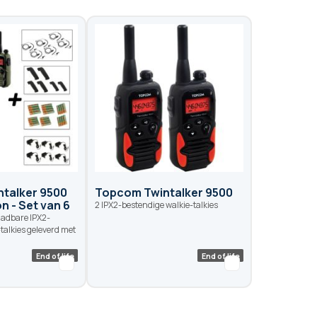
talker 9500
Topcom Twintalker 9500
on - Set van 6
2 IPX2-bestendige walkie-talkies
aadbare IPX2-
talkies geleverd met