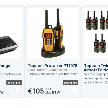
Range
Topcom Protalker PT1078
Topcom Twin
Airsoft Editi
Speciale set van 2 waterdichte
PMR446-radio's, scan, vox, trilfunctie
t groot bereik en
6 camouflage opl
bestendige walkie-
oortjes - Set van 6
€
105,
00
End of life
End of life