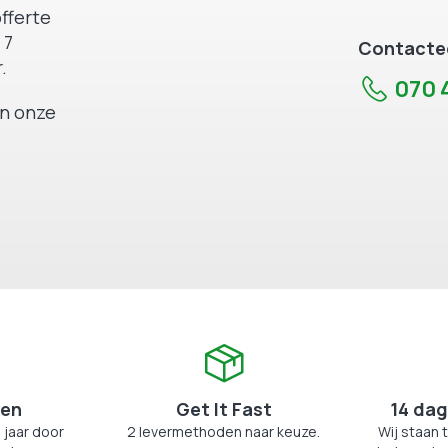
fferte
 7
Contactee
.
070 4
an onze
zen
Get It Fast
14 dag
 jaar door
2 levermethoden naar keuze.
Wij staan 