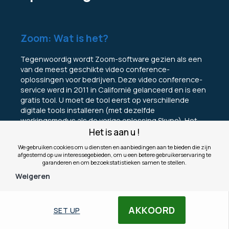
Zoom: Wat is het?
Tegenwoordig wordt Zoom-software gezien als een
van de meest geschikte video conference-
oplossingen voor bedrijven. Deze video conference-
service werd in 2011 in Californië gelanceerd en is een
gratis tool. U moet de tool eerst op verschillende
digitale tools installeren (met dezelfde
werkingsmodus als de vorige oplossing Skype). Het
enige wat u nodig hebt is een computer, smartphone
Het is aan u !
of tablet met een camera en microfoon. Voor een
We gebruiken cookies om u diensten en aanbiedingen aan te bieden die zijn
optimale overdracht van het videosignaal is ook een
afgestemd op uw interessegebieden, om u een betere gebruikerservaring te
internetverbinding aan te raden.
garanderen en om bezoekstatistieken samen te stellen.
Weigeren
AKKOORD
SET UP