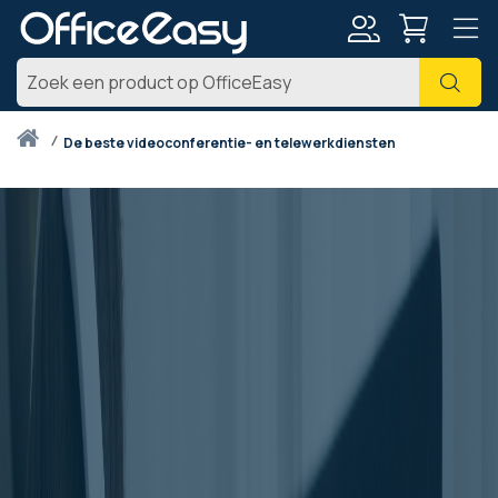
Account
Zoe
Thuis
de beste videoconferentie- en telewerkdiensten