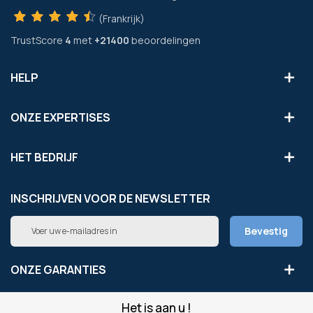
(Frankrijk)
TrustScore
4
met
+21400
beoordelingen
HELP
ONZE EXPERTISES
HET BEDRIJF
INSCHRIJVEN VOOR DE NEWSLETTER
Abonneer
Bevestig
u
op
onze
ONZE GARANTIES
nieuwsbrief
Het is aan u !
LEGAAL