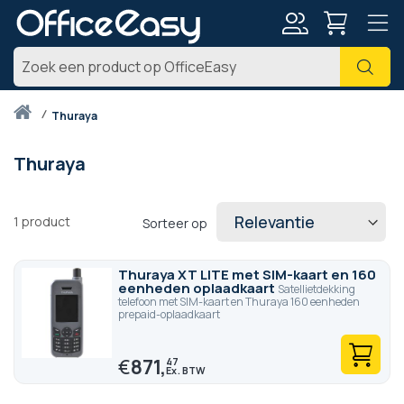
Account
Zoe
Thuis
thuraya
Thuraya
1
product
Sorteer op
Thuraya XT LITE met SIM-kaart en 160
eenheden oplaadkaart
Satellietdekking
telefoon met SIM-kaart en Thuraya 160 eenheden
prepaid-oplaadkaart
€
871,
47