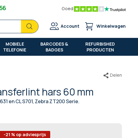
 56
Goed
Zoek
Zoek
Account
Winkelwagen
MOBIELE
BARCODES &
REFURBISHED
TELEFONIE
BADGES
PRODUCTEN
Delen
nsferlint hars 60 mm
631 en CL S701, Zebra ZT200 Serie.
-21 % op adviesprijs