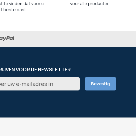
t te vinden dat voor u
voor alle producten.
t beste past.
RIJVEN VOOR DE NEWSLETTER
er
Bevestig
rief
L
ONZE WEBSITES