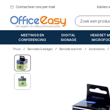
Contacteer ons per mail
Advies 
MEETINGS EN
DIGITAL
HEADSET M
CONFERENCING
SIGNAGE
MICROFO
Thuis
barcodes & badges
Barcode scanner
Accessoires
Ga
naar
het
einde
van
de
afbeeldingen-
gallerij