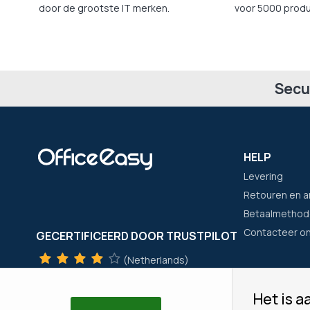
door de grootste IT merken.
voor 5000 produ
Secu
HELP
Levering
Retouren en a
Betaalmethod
Contacteer o
GECERTIFICEERD DOOR TRUSTPILOT
(Netherlands)
TrustScore
4
met
+300
beoordelingen
Het is aa
(Frankrijk)
HET BEDRIJ