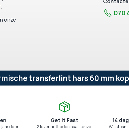
Contactee
.
070 4
an onze
ische transferlint hars 60 mm kope
zen
Get It Fast
14 dag
 jaar door
2 levermethoden naar keuze.
Wij staan 