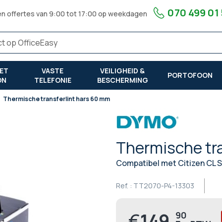
070 499 01
en offertes van 9:00 tot 17:00 op weekdagen
ET
VASTE
VEILIGHEID &
PORTOFOON
ON
TELEFONIE
BESCHERMING
Thermische transferlint hars 60 mm
Thermische tra
Compatibel met Citizen CL S
Ref. :
TT2070-P4-13303
€
149,
90
Prijs