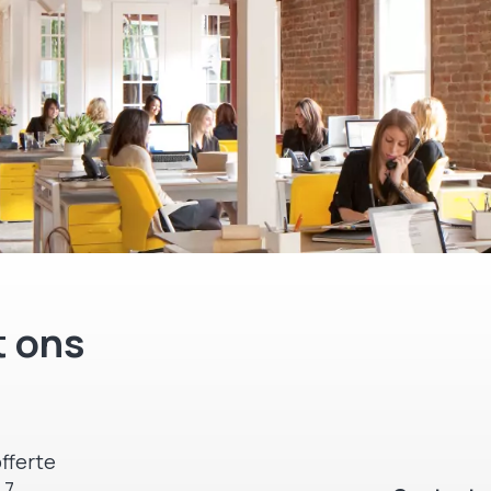
 ons
fferte
 7