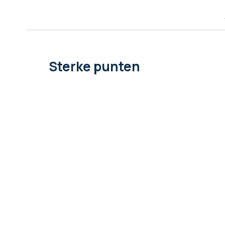
afbeeldingen-
gallerij
Sterke punten