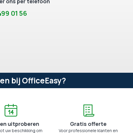
r ons per telefoon
99 01 56
n bij OfficeEasy?
en uitproberen
Gratis offerte
tot uw beschikking om
Voor professionele klanten en