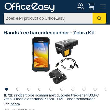
Account
Zoe
Handsfree barcodescanner - Zebra Kit
Ga
naar
het
einde
van
de
afbeeldingen-
gallerij
1D/2D ringbarcode scanner met dubbele trekker en USB-C
Ga
kabel + mobiele terminal Zebra TC21 + onderarmhouder
naar
van
Zebra
het