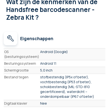
Wat zijn de kenmerken
van de
Handsfree barcodescanner -
Zebra Kit ?
Eigenschappen
Eigenschappen
OS
Android (Google)
(besturingssysteem)
Besturingssysteem
Android 11
Schermgrootte
5,0 inch
Bestand tegen
stofbestendig (IP5x of beter),
vochtbestendig (IP53 of beter),
schokbestendig (MIL-STD-810
gecertificeerd), waterdicht –
onderdompelbaar (IP67 of beter)
Digitaal klavier
Nee