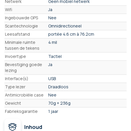
Netwerk
Geen mobiel netwerk
Wifi
Ja
Ingebouwde GPS
Nee
Scantechnologie
Omnidirectioneel
Leesafstand
portée 4.6 cm à 76.2cm
Minimale ruimte
4 mil
tussen de tekens
Invoertype
Tactiel
Bevestiging goede
Ja
lezing
Interface(s)
USB
Type lezer
Draadloos
Antimicrobiële case
Nee
Gewicht
70g + 236g
Fabrieksgarantie
1 jaar
Inhoud