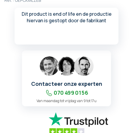
Ref. :
OEPCKMLZEB
begin
van
Dit product is end of life en de productie
de
hiervan is gestopt door de fabrikant
afbeeldingen-
gallerij
Contacteer onze experten
070 499 01 56
Van maandag tot vrijdag van 9 tot 17u