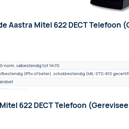
de Aastra Mitel 622 DECT Telefoon (
50-norm, valbestendig tot 1m70
ofbestendig (IP5x of beter), schokbestendig (MIL-STD-810 gecertif
handset
CT handset los
toestel
 Mitel 622 DECT Telefoon (Gerevisee
e
klight kleur
0 contacten