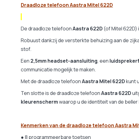
Functie VIP (specifieke beltoon per contact)
Ja
Draadloze telefoon Aastra Mitel 622D
Antwoordapparaat
Ne
Op afstand te beluisteren antwoordapparaat
Ne
Opname telefoongesprek
Ne
De draadloze telefoon
Aastra 622D
(of Mitel 622D)
Handsfree
Ja
Robuust dankzij de versterkte behuizing aan de zijka
Trilfunctie
Ja
stof.
Toezicht op ruimtes
Ne
Een
2,5mm headset-aansluiting
, een
luidspreker
Conferentie met 3 personen (1 extern en 2 intern)
Ne
communicatie mogelijk te maken.
Oproepenlijst
Ja
Terugbellen-lijst (BIS)
N.
Met de draadloze telefoon
Aastra Mitel 622D
kunt u
Weergave van het nummer en de naam.
N.
Ten slotte is de draadloze telefoon
Aastra 622D
uit
Sms
Ne
kleurenscherm
waarop u de identiteit van de beller
Beltonen
N.
Agenda
N.
Bluetooth
Ja
Kenmerken van de draadloze telefoon Aastra Mi
Hoofdtelefooningang
Ja
● 8 programmeerbare toetsen