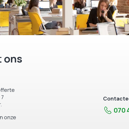
 ons
fferte
 7
Contactee
.
070 4
an onze