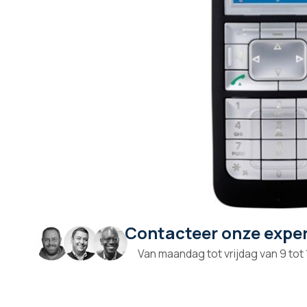
Contacteer onze expe
Ga
naar
Van maandag tot vrijdag van 9 tot
het
begin
van
de