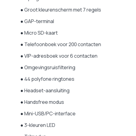
Bescherming individuele werknemer (BIW)
Ne
● Groot kleurenscherm met 7 regels
PABX-compatibiliteit
N.
Bereik
N.
● GAP-terminal
Batterijduur in gesprek
12
● Micro SD-kaart
Compatibel met versterker (als optie)
N.
Te verbinden op
Wif
● Telefoonboek voor 200 contacten
Batterijen
Li
● VIP-adresboek voor 6 contacten
Gewicht (telefoon)
12
● Omgevingsruisfiltering
Gecombineerde afmetingen
13
Basisafmetingen
N
● 44 polyfone ringtones
Technologie
DE
● Headset-aansluiting
Fabrieksgarantie
1 j
● Handsfree modus
● Mini-USB/PC-interface
● 3-kleuren LED