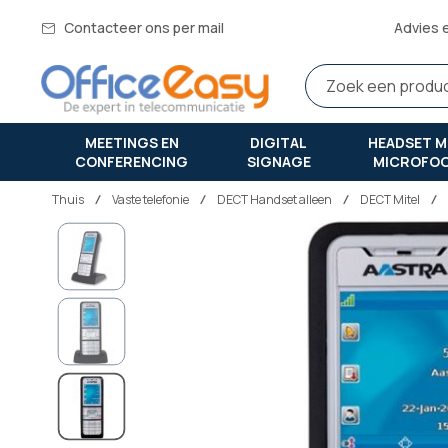
Contacteer ons per mail
Advies 
MEETINGS EN
DIGITAL
HEADSET M
CONFERENCING
SIGNAGE
MICROFO
Thuis
vaste telefonie
DECT Handset alleen
DECT Mitel
Ga
naar
het
einde
van
de
afbeeldingen-
gallerij