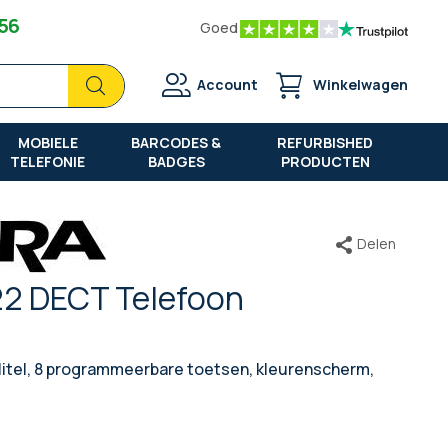
 56
Goed
Zoek
Zoek
Account
Winkelwagen
MOBIELE
BARCODES &
REFURBISHED
TELEFONIE
BADGES
PRODUCTEN
Delen
22 DECT Telefoon
Mitel, 8 programmeerbare toetsen, kleurenscherm,