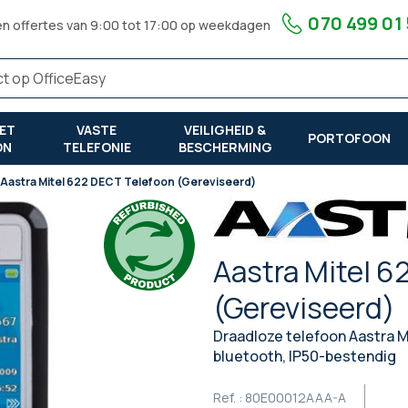
070 499 01
en offertes van 9:00 tot 17:00 op weekdagen
ET
VASTE
VEILIGHEID &
PORTOFOON
ON
TELEFONIE
BESCHERMING
Aastra Mitel 622 DECT Telefoon (Gereviseerd)
Aastra Mitel 6
(Gereviseerd)
Draadloze telefoon Aastra 
bluetooth, IP50-bestendig
Ref. :
80E00012AAA-A