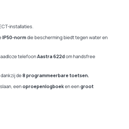
ECT-installaties.
de
IP50-norm
die bescherming biedt tegen water en
draadloze telefoon
Aastra 622d
om handsfree
 dankzij de
8 programmeerbare toetsen.
slaan, een
oproepenlogboek
en een
groot