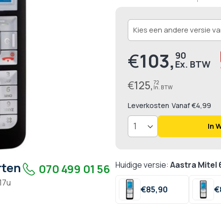
€
103,
90
€
125,
72
Leverkosten
Vanaf €4,99
In 
rten
Huidige versie:
Aastra Mitel
070 499 01 56
 17u
€
85,
90
€