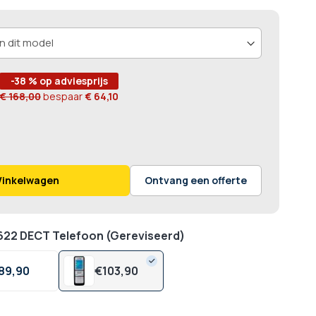
-38 % op adviesprijs
€ 168,00
bespaar
€ 64,10
Winkelwagen
Ontvang een offerte
 622 DECT Telefoon (Gereviseerd)
89,
90
€
103,
90