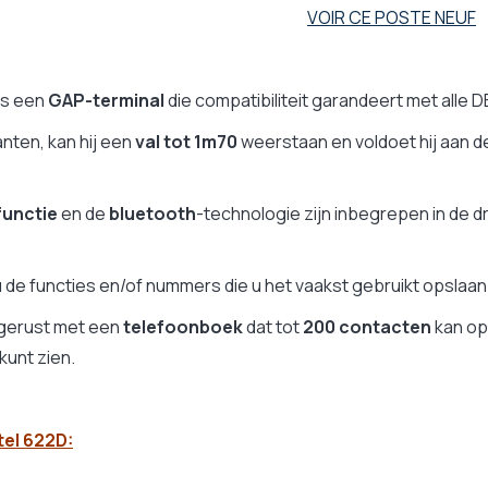
VOIR CE POSTE NEUF
e
e
e
 is een
GAP-terminal
die compatibiliteit garandeert met alle D
nten, kan hij een
val tot 1m70
weerstaan en voldoet hij aan 
e
functie
en de
bluetooth
-technologie zijn inbegrepen in de 
e
B
 de functies en/of nummers die u het vaakst gebruikt opslaan
B
gerust met een
telefoonboek
dat tot
200 contacten
kan op
e
 kunt zien.
B
B
tel 622D: