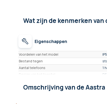
Wat zijn de kenmerken
van 
Eigenschappen
Eigenschappen
Voordelen van het model
IP
Bestand tegen
st
Aantal telefoons
1 
Design van het toestel
DE
Aantal toestellen
1 
Omschrijving
van de Aastra
Houder op afstand
Ne
Scherm
Bac
Map
20