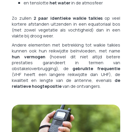
en tenslotte
het water
in de atmosfeer
Zo zullen
2 paar identieke walkie talkies
op veel
kortere afstanden uitzenden in een equatoriaal bos
(met zowel vegetatie als vochtigheid) dan in een
vlakte bij droog weer.
Andere elementen met betrekking tot walkie talkies
kunnen ook hun reikwijdte beïnvloeden, met name
hun vermogen
(hoewel dit niet altijd betere
prestaties garandeert in termen van
obstakeloverbrugging), de
gebruikte frequentie
(VHF heeft een langere reikwijdte dan UHF), de
kwaliteit en lengte van de antenne, evenals
de
relatieve hoogtepositie
van de ontvangers.