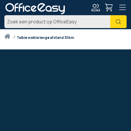
Account
Zoe
Thuis
talkie walkie lange afstand 30km