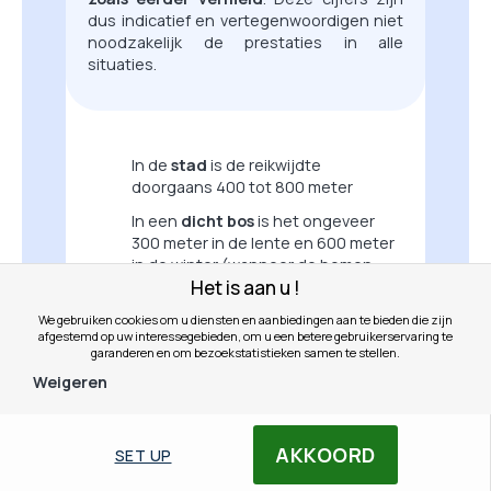
dus indicatief en vertegenwoordigen niet
noodzakelijk de prestaties in alle
situaties.
In de
stad
is de reikwijdte
doorgaans 400 tot 800 meter
In een
dicht bos
is het ongeveer
300 meter in de lente en 600 meter
in de winter (wanneer de bomen
Het is aan u !
hun bladeren verliezen)
Op de
vlakte
kan het variëren
We gebruiken cookies om u diensten en aanbiedingen aan te bieden die zijn
afgestemd op uw interessegebieden, om u een betere gebruikerservaring te
tussen 800 en 1500 meter
garanderen en om bezoekstatistieken samen te stellen.
Weigeren
AKKOORD
SET UP