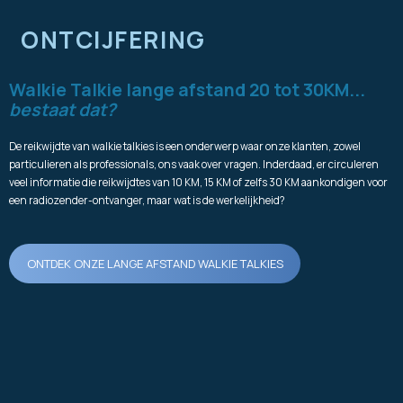
ONTCIJFERING
Walkie Talkie lange afstand 20 tot 30KM...
bestaat dat?
De reikwijdte van walkie talkies is een onderwerp waar onze klanten, zowel
particulieren als professionals, ons vaak over vragen. Inderdaad, er circuleren
veel informatie die reikwijdtes van 10 KM, 15 KM of zelfs 30 KM aankondigen voor
een radiozender-ontvanger, maar wat is de werkelijkheid?
ONTDEK ONZE LANGE AFSTAND WALKIE TALKIES