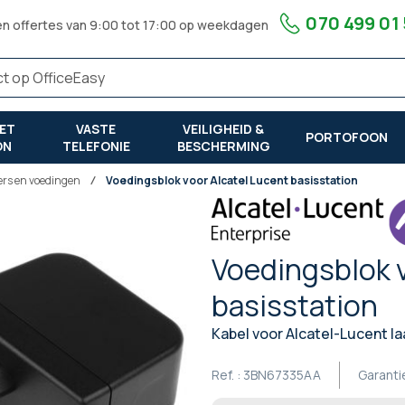
070 499 01
en offertes van 9:00 tot 17:00 op weekdagen
ET
VASTE
VEILIGHEID &
PORTOFOON
ON
TELEFONIE
BESCHERMING
ers en voedingen
Voedingsblok voor Alcatel Lucent basisstation
Voedingsblok v
basisstation
Kabel voor Alcatel-Lucent la
Ref. :
3BN67335AA
Garanti