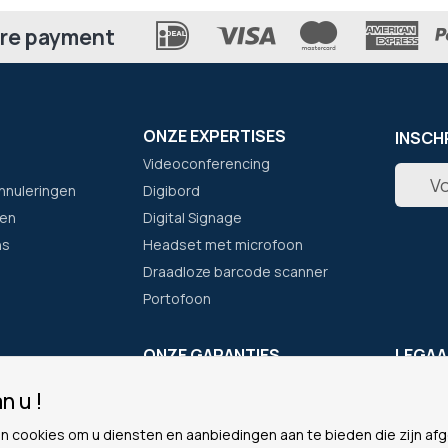
re payment
ONZE EXPERTISES
INSCH
Videoconferencing
Abonne
nnuleringen
Digibord
u
op
en
Digital Signage
onze
ns
Headset met microfoon
nieuwsb
Draadloze barcode scanner
Portofoon
F
ONZE GARANTIES
LEGAA
Eenvoudig bestellen
Cookie
n u !
Waarom voor ons kiezen?
Persoon
n cookies om u diensten en aanbiedingen aan te bieden die zijn a
Het Plus-programma
Algeme