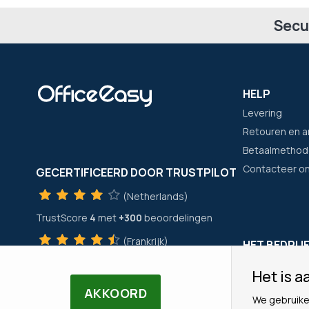
Secu
HELP
Levering
Retouren en a
Betaalmethod
Contacteer o
GECERTIFICEERD DOOR TRUSTPILOT
(Netherlands)
TrustScore
4
met
+300
beoordelingen
(Frankrijk)
HET BEDRIJ
TrustScore
4
met
+21400
beoordelingen
Wie zijn wij?
Het is aa
Onze merken
AKKOORD
We gebruike
Ons Team