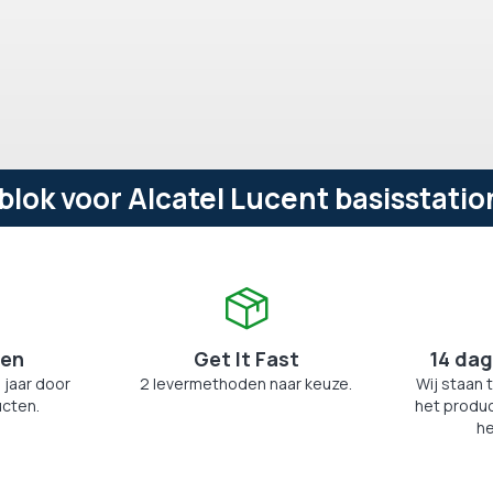
ok voor Alcatel Lucent basisstation
zen
Get It Fast
14 dag
 jaar door
2 levermethoden naar keuze.
Wij staan 
cten.
het produc
he