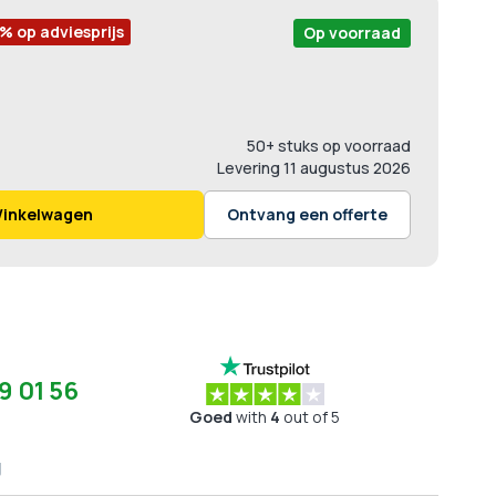
 % op adviesprijs
Op voorraad
50+ stuks op voorraad
Levering
11 augustus 2026
Winkelwagen
Ontvang een offerte
9 01 56
Goed
with
4
out of 5
g