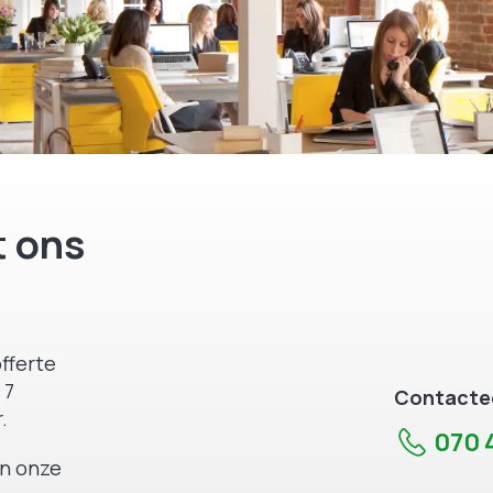
 ons
fferte
 7
Contactee
.
070 4
an onze