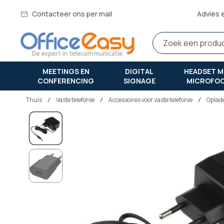
Contacteer ons per mail
Advies 
MEETINGS EN
DIGITAL
HEADSET M
CONFERENCING
SIGNAGE
MICROFO
Thuis
vaste telefonie
Accessoires voor vaste telefonie
Oplad
Ga
naar
het
einde
van
de
afbeeldingen-
gallerij