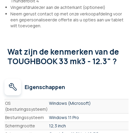
Thunderbolt 4
Vingerafdruklezer aan de achterkant (optioneel)
Neem gerust contact op met onze verkoopafdeling voor
een gepersonaliseerde offerte als u opties aan uw tablet
wilt toevoegen.
Wat zijn de kenmerken
van de
TOUGHBOOK 33 mk3 - 12.3" ?
Eigenschappen
Eigenschappen
OS
Windows (Microsoft)
(besturingssysteem)
Besturingssysteem
Windows 11 Pro
Schermgrootte
12,3 inch