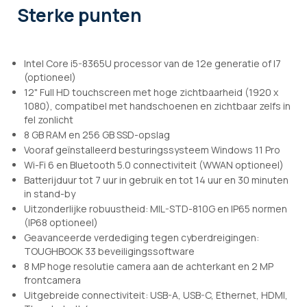
Sterke punten
Intel Core i5-8365U processor van de 12e generatie of I7
(optioneel)
12" Full HD touchscreen met hoge zichtbaarheid (1920 x
1080), compatibel met handschoenen en zichtbaar zelfs in
fel zonlicht
8 GB RAM en 256 GB SSD-opslag
Vooraf geïnstalleerd besturingssysteem Windows 11 Pro
Wi-Fi 6 en Bluetooth 5.0 connectiviteit (WWAN optioneel)
Batterijduur tot 7 uur in gebruik en tot 14 uur en 30 minuten
in stand-by
Uitzonderlijke robuustheid: MIL-STD-810G en IP65 normen
(IP68 optioneel)
Geavanceerde verdediging tegen cyberdreigingen:
TOUGHBOOK 33 beveiligingssoftware
8 MP hoge resolutie camera aan de achterkant en 2 MP
frontcamera
Uitgebreide connectiviteit: USB-A, USB-C, Ethernet, HDMI,