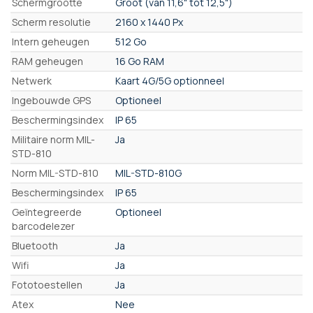
Schermgrootte
Groot (van 11,6" tot 12,5")
Scherm resolutie
2160 x 1440 Px
Intern geheugen
512 Go
RAM geheugen
16 Go RAM
Netwerk
Kaart 4G/5G optionneel
Ingebouwde GPS
Optioneel
Beschermingsindex
IP 65
Militaire norm MIL-
Ja
STD-810
Norm MIL-STD-810
MIL-STD-810G
Beschermingsindex
IP 65
Geïntegreerde
Optioneel
barcodelezer
Bluetooth
Ja
Wifi
Ja
Fototoestellen
Ja
Atex
Nee