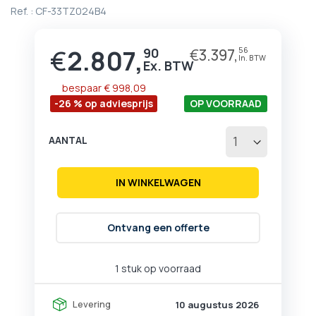
begin
Ref. :
CF-33TZ024B4
van
de
afbeeldingen-
€
2.807,
90
€
3.397,
56
Prijs
gallerij
bespaar
€ 998,09
-26 % op adviesprijs
OP VOORRAAD
AANTAL
IN WINKELWAGEN
Ontvang een offerte
1 stuk op voorraad
Levering
10 augustus 2026