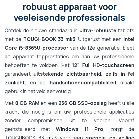
robuust apparaat voor
veeleisende professionals
Ontdek de nieuwe standaard in
ultra-robuuste
tablets
met de
TOUGHBOOK 33 mk3
. Uitgerust met een
Intel
Core i5-8365U-processor
van de 12e generatie, biedt
dit apparaat topprestaties om aan uw professionele
behoeften te voldoen. Het
12" Full HD-touchscreen
garandeert
uitstekende zichtbaarheid, zelfs in fel
zonlicht
, en de
handschoencompatibiliteit
maakt
gebruik in het veld eenvoudig.
Met
8 GB RAM
en een
256 GB SSD-opslag
heeft u alle
kracht die nodig is om uw professionele applicaties
zonder compromissen uit te voeren. Vooraf
geïnstalleerd met
Windows 11 Pro
, zorgt de
TOUGHBOOK 33 mk3 voor een
soepele en veilige