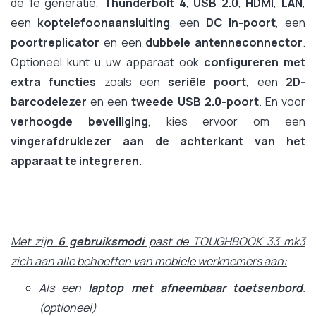
de 1e generatie,
Thunderbolt 4
,
USB 2.0
,
HDMI
,
LAN
,
een
koptelefoonaansluiting
, een
DC In-poort
, een
poortreplicator
en een
dubbele antenneconnector
.
Optioneel kunt u uw apparaat ook
configureren met
extra functies
zoals een
seriële poort
, een
2D-
barcodelezer
en een
tweede USB 2.0-poort
. En voor
verhoogde beveiliging
, kies ervoor om een
vingerafdruklezer aan de achterkant van het
apparaat te integreren
.
Met zijn
6 gebruiksmodi
past de TOUGHBOOK 33 mk3
zich aan alle behoeften van mobiele werknemers aan:
Als een
laptop met afneembaar toetsenbord
.
(optioneel)