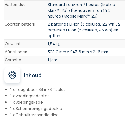
Batterijduur
Standard : environ 7 heures (Mobile
Mark™ 25) / Étendu : environ 14,5
heures (Mobile Mark™ 25)
Soorten batterij
2 batteries Li-Ion (3 cellules, 22 Wh), 2
batteries Li-Ion (6 cellules, 45 Wh) en
option
Gewicht
1,54 kg
Afmetingen
308,0 mm × 243,6 mm × 21,6 mm
Garantie
1 jaar
Inhoud
1 x Toughbook 33 mk3 Tablet
1 x Voedingsadapter
1 x Voedingskabel
1 x Schermreinigingsdoekje
1 x Gebruikershandleiding