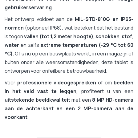
gebruikerservaring
.
Het ontwerp voldoet aan de
MIL-STD-810G en IP65-
normen
(optioneel IP68), wat betekent dat het bestand
is tegen
vallen (tot 1,2 meter hoogte)
,
schokken
,
stof
,
water
en zelfs
extreme temperaturen (-29 °C tot 60
°C)
. Of u nu op een bouwplaats werkt, in een magazijn of
buiten onder alle weersomstandigheden, deze tablet is
ontworpen voor onfeilbare betrouwbaarheid.
Voor
professionele videogesprekken
of om
beelden
in het veld vast te leggen
, profiteert u van een
uitstekende beeldkwaliteit
met een
8 MP HD-camera
aan de achterkant en een 2 MP-camera aan de
voorkant
.