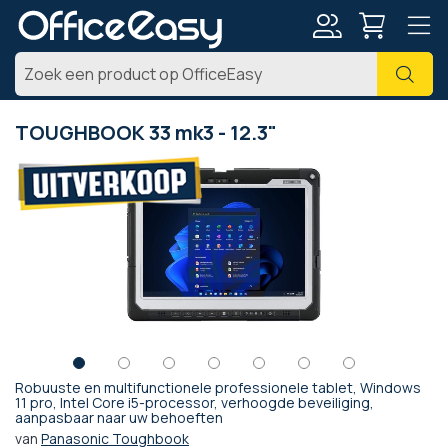
Account
Zoe
TOUGHBOOK 33 mk3 - 12.3"
Ga
naar
het
einde
van
de
afbeeldingen-
gallerij
Robuuste en multifunctionele professionele tablet, Windows
Ga
11 pro, Intel Core i5-processor, verhoogde beveiliging,
aanpasbaar naar uw behoeften
naar
het
van
Panasonic Toughbook