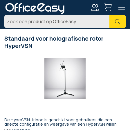
Account
Zoe
Standaard voor holografische rotor
HyperVSN
Ga
naar
het
einde
van
de
afbeeldingen-
gallerij
De HyperVSN-tripod is geschikt voor gebruikers die een
Ga
directe configuratie en weergave van een HyperVSN willen.
naar