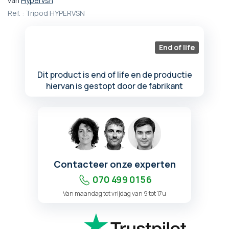
van
Hypervsn
het
Ref. :
Tripod HYPERVSN
begin
van
de
End of life
afbeeldingen-
gallerij
Dit product is end of life en de productie
hiervan is gestopt door de fabrikant
Contacteer onze experten
070 499 01 56
Van maandag tot vrijdag van 9 tot 17u