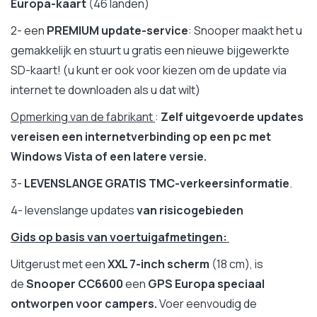
Europa-kaart
(46 landen)
2- een
PREMIUM
update-service
: Snooper maakt het u
gemakkelijk en stuurt u gratis een nieuwe bijgewerkte
SD-kaart! (u kunt er ook voor kiezen om de update via
internet te downloaden als u dat wilt)
Opmerking van de fabrikant
:
Zelf uitgevoerde updates
vereisen een internetverbinding op een pc met
Windows Vista of een latere versie.
3-
LEVENSLANGE GRATIS TMC-verkeersinformatie
.
4- levenslange updates
van risicogebieden
Gids op basis van voertuigafmetingen:
Uitgerust met een
XXL 7-inch scherm
(18 cm), is
de
Snooper CC6600
een
GPS Europa speciaal
ontworpen voor campers.
Voer eenvoudig de