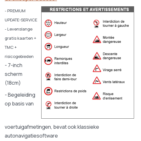
- PREMIUM
UPDATE-SERVICE
- Levenslange
gratis kaarten +
TMC +
risicogebieden
- 7-inch
scherm
(18cm)
- Begeleiding
op basis van
voertuigafmetingen, bevat ook klassieke
autonavigatiesoftware