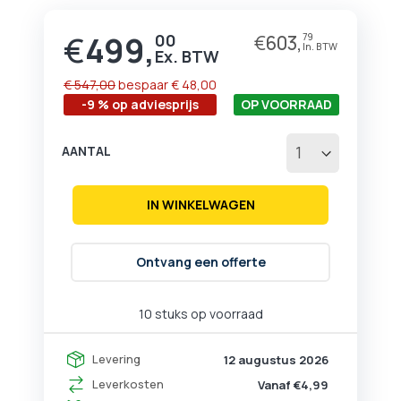
begin
van
€
499,
00
€
603,
79
Prijs
de
afbeeldingen-
gallerij
€ 547,00
bespaar
€ 48,00
-9 % op adviesprijs
OP VOORRAAD
AANTAL
IN WINKELWAGEN
Ontvang een offerte
10 stuks op voorraad
Levering
12 augustus 2026
Leverkosten
Vanaf €4,99