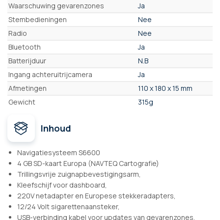
Waarschuwing gevarenzones
Ja
Stembedieningen
Nee
Radio
Nee
Bluetooth
Ja
Batterijduur
N.B
Ingang achteruitrijcamera
Ja
Afmetingen
110 x 180 x 15 mm
Gewicht
315g
Inhoud
Navigatiesysteem S6600
4 GB SD-kaart Europa (NAVTEQ Cartografie)
Trillingsvrije zuignapbevestigingsarm,
Kleefschijf voor dashboard,
220V netadapter en Europese stekkeradapters,
12/24 Volt sigarettenaansteker,
USB-verbinding kabel voor updates van gevarenzones,