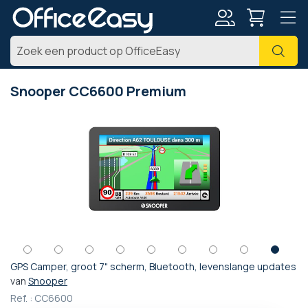
Account
Zoe
Snooper CC6600 Premium
Ga
naar
het
einde
van
de
afbeeldingen-
gallerij
GPS Camper, groot 7" scherm, Bluetooth, levenslange updates
Ga
van
Snooper
naar
Ref. :
CC6600
het