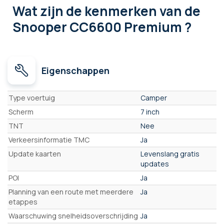
Wat zijn de kenmerken
van de
Snooper CC6600 Premium ?
Eigenschappen
Eigenschappen
Type voertuig
Camper
Scherm
7 inch
TNT
Nee
Verkeersinformatie TMC
Ja
Update kaarten
Levenslang gratis
updates
POI
Ja
Planning van een route met meerdere
Ja
etappes
Waarschuwing snelheidsoverschrijding
Ja