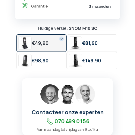
Garantie
3 maanden
Huidige versie:
SNOM M10 SC
€
49,
90
€
81,
90
€
98,
90
€
149,
90
Contacteer onze experten
070 499 01 56
Van maandag tot vrijdag van 9 tot 17u