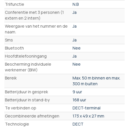
Trilfunctie
N.B
Conferentie met 3 personen (1
Ja
extern en 2 intern)
Weergave van het nummer en de
Ja
naam.
Sms
Ja
Bluetooth
Nee
Hoofdtelefooningang
Ja
Bescherming individuele
Nee
werknemer (BIW)
Bereik
Max. 50 m binnen en max.
300 m buiten
Batterijduur in gesprek
9 uur
Batterijduur in stand-by
168 uur
Te verbinden op
DECT-terminal
Gecombineerde afmetingen
173 x 49 x 27 mm
Technologie
DECT