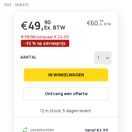
begin
Ref. :
SMM10
van
de
afbeeldingen-
€
49,
90
€
60,
38
Prijs
gallerij
€ 73,90
bespaar
€ 24,00
-32 % op adviesprijs
AANTAL
IN WINKELWAGEN
Ontvang een offerte
12 in stock, 5 dagen levert.
Leverkosten
Vanaf €4,99