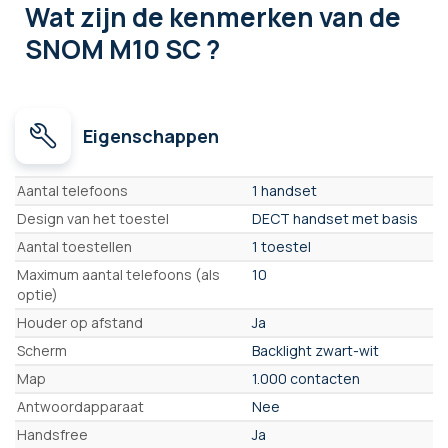
Wat zijn de kenmerken
van de
SNOM M10 SC ?
Eigenschappen
Eigenschappen
Aantal telefoons
1 handset
Design van het toestel
DECT handset met basis
Aantal toestellen
1 toestel
Maximum aantal telefoons (als
10
optie)
Houder op afstand
Ja
Scherm
Backlight zwart-wit
Map
1.000 contacten
Antwoordapparaat
Nee
Handsfree
Ja