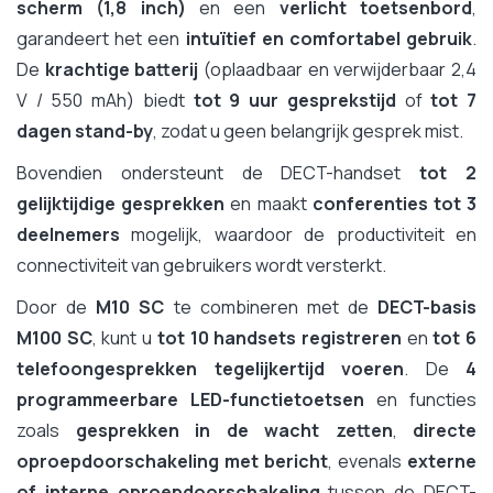
scherm (1,8 inch)
en een
verlicht toetsenbord
,
garandeert het een
intuïtief en comfortabel gebruik
.
De
krachtige batterij
(oplaadbaar en verwijderbaar 2,4
V / 550 mAh) biedt
tot 9 uur gesprekstijd
of
tot 7
dagen stand-by
, zodat u geen belangrijk gesprek mist.
Bovendien ondersteunt de DECT-handset
tot 2
gelijktijdige gesprekken
en maakt
conferenties tot 3
deelnemers
mogelijk, waardoor de productiviteit en
connectiviteit van gebruikers wordt versterkt.
Door de
M10 SC
te combineren met de
DECT-basis
M100 SC
, kunt u
tot 10 handsets registreren
en
tot 6
telefoongesprekken tegelijkertijd voeren
. De
4
programmeerbare LED-functietoetsen
en functies
zoals
gesprekken in de wacht zetten
,
directe
oproepdoorschakeling met bericht
, evenals
externe
of interne oproepdoorschakeling
tussen de DECT-