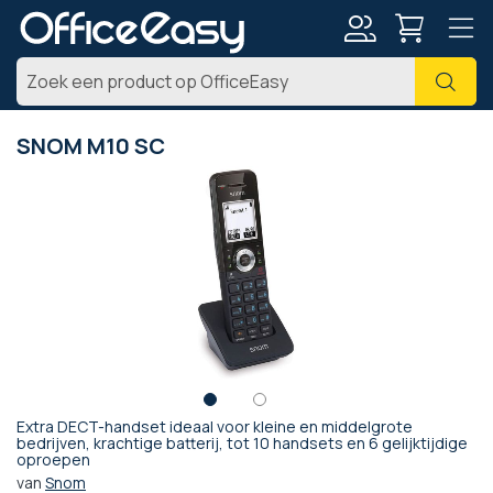
Account
Zoe
SNOM M10 SC
Ga
naar
het
einde
van
de
afbeeldingen-
gallerij
Extra DECT-handset ideaal voor kleine en middelgrote
Ga
bedrijven, krachtige batterij, tot 10 handsets en 6 gelijktijdige
oproepen
naar
het
van
Snom