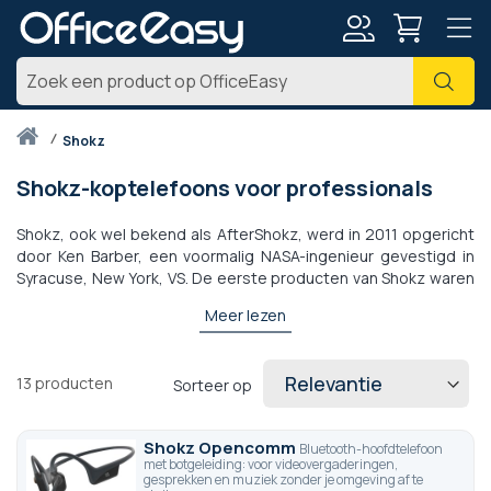
Account
Zoe
Thuis
shokz
Shokz-koptelefoons voor professionals
Shokz, ook wel bekend als AfterShokz, werd in 2011 opgericht
door Ken Barber, een voormalig NASA-ingenieur gevestigd in
Syracuse, New York, VS. De eerste producten van Shokz waren
bone conduction-koptelefoons, die trillingen gebruiken om
Meer lezen
geluid rechtstreeks naar het binnenoor over te brengen in
plaats van via de trommelvliezen. Deze technologie,
oorspronkelijk gebruikt door het leger voor communicatie,
13
producten
Sorteer op
wordt nu aangepast voor B2B-gebruik.
Shokz Opencomm
Bluetooth-hoofdtelefoon
met botgeleiding: voor videovergaderingen,
gesprekken en muziek zonder je omgeving af te