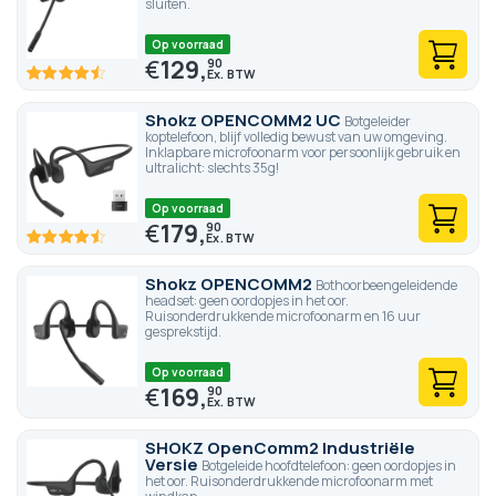
sluiten.
Op voorraad
€
129,
90
90
100
% of
Shokz OPENCOMM2 UC
Botgeleider
koptelefoon, blijf volledig bewust van uw omgeving.
Inklapbare microfoonarm voor persoonlijk gebruik en
ultralicht: slechts 35g!
Op voorraad
€
179,
90
90
100
% of
Shokz OPENCOMM2
Bothoorbeengeleidende
headset: geen oordopjes in het oor.
Ruisonderdrukkende microfoonarm en 16 uur
gesprekstijd.
Op voorraad
€
169,
90
SHOKZ OpenComm2 Industriële
Versie
Botgeleide hoofdtelefoon: geen oordopjes in
het oor. Ruisonderdrukkende microfoonarm met