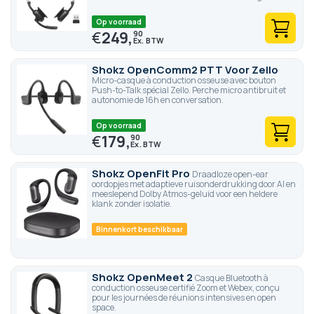
Op voorraad
€
249,
90
Shokz OpenComm2 PTT Voor Zello
Micro-casque à conduction osseuse avec bouton
Push-to-Talk spécial Zello. Perche micro antibruit et
autonomie de 16h en conversation.
Op voorraad
€
179,
90
Shokz OpenFit Pro
Draadloze open-ear
oordopjes met adaptieve ruisonderdrukking door AI en
meeslepend Dolby Atmos-geluid voor een heldere
klank zonder isolatie.
Binnenkort beschikbaar
Shokz OpenMeet 2
Casque Bluetooth à
conduction osseuse certifié Zoom et Webex, conçu
pour les journées de réunions intensives en open
space.