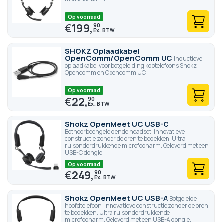
Op voorraad
€
199,
90
SHOKZ Oplaadkabel
OpenComm/OpenComm UC
Inductieve
oplaadkabel voor botgeleiding koptelefoons Shokz
Opencomm en Opencomm UC
Op voorraad
€
22,
90
Shokz OpenMeet UC USB-C
Bothoorbeengeleidende headset: innovatieve
constructie zonder de oren te bedekken. Ultra
ruisonderdrukkende microfoonarm. Geleverd met een
USB-C dongle.
Op voorraad
€
249,
90
Shokz OpenMeet UC USB-A
Botgeleide
hoofdtelefoon: innovatieve constructie zonder de oren
te bedekken. Ultra ruisonderdrukkende
microfoonarm. Geleverd met een USB-A dongle.