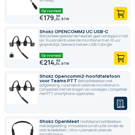
windkap.
Op voorraad
€
179,
90
Shokz OPENCOMM2 UC USB-C
Bothoorbeengeleidende headset: geen oordopjes in het
oor. Ruisonderdrukkende microfoonarm en 16 uur
gesprekstijd. Geleverd met een USB-C dongle.
Op voorraad
€
214,
90
Shokz Opencomm2-hoofdtelefoon
voor Teams PTT
Bothoofdtelefoon met
botgeleiding, ruisonderdrukkende microfoonarm.
Compatibel met het dragen van oordopjes. Compatibel
met PTT-smartphone-applicaties.
Shokz OpenMeet
Hoofdband hoofdtelefoon
met botgeleiding: innovatieve constructie zonder de
oren te bedekken. Ultra ruisonderdrukkende
microfoonarm.