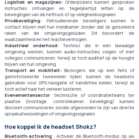
Logistiek en magazijnen:
Orderpickers kunnen gesproken
instructies ontvangen en tegelijkertijd letten op de
bewegingen van de heftruck of op veiligheidssignalen.
Privébeveiliging:
Patrouillerende beveiligers kunnen in
contact blijven met hun meldkamer zonder dat ze geïsoleerd
raken van de omgevingsgeluiden. Dit bevordert de
waakzaamheid en het reactievermogen.
Industrieel onderhoud:
Technici die in een lawaaiige
omgeving werken, kunnen audio-instructies volgen of met
collega's communiceren, terwijl ze toch auditief op de hoogte
blijven van hun omgeving.
Transport en mobiliteit:
Bezorgers die op een fiets of
gemotoriseerde tweewieler rijden, kunnen de headsets
gebruiken voor GPS-navigatie of handsfree bellen, terwijl ze
toch actief naar het verkeer luisteren.
Evenementensector
:technische of coördinatieteams ter
plaatse (montage, controlekamer, beveiliging) kunnen
discreet communiceren zonder afgesneden te zijn van directe
spraakuitwisselingen of omgevingssignalen.
Hoe koppel ik de headset Shokz?
Bluetooth-activering
: Activeer de Bluetooth-modus op uw