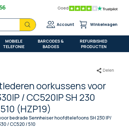
 56
Goed
Zoek
Zoek
Account
Winkelwagen
MOBIELE
BARCODES &
REFURBISHED
TELEFONIE
BADGES
PRODUCTEN
Delen
stlederen oorkussens voor
330IP / CC520IP SH 230
 510 (HZP19)
voor bedrade Sennheiser hoofdtelefoons SH 230 IP/
330 / CC520 / 510