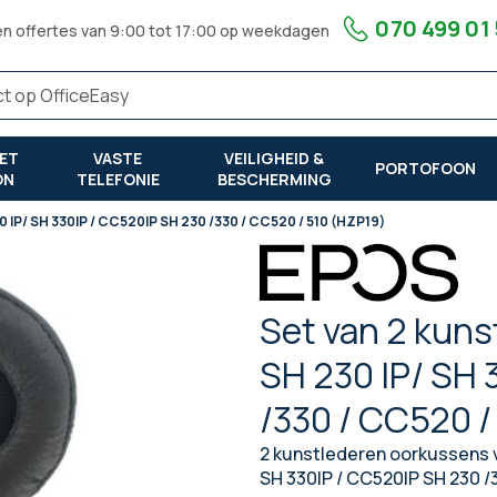
070 499 01
en offertes van 9:00 tot 17:00 op weekdagen
ET
VASTE
VEILIGHEID &
PORTOFOON
ON
TELEFONIE
BESCHERMING
 IP/ SH 330IP / CC520IP SH 230 /330 / CC520 / 510 (HZP19)
Set van 2 kun
SH 230 IP/ SH 
/330 / CC520 /
2 kunstlederen oorkussens 
SH 330IP / CC520IP SH 230 /