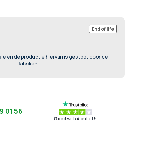
End of life
life en de productie hiervan is gestopt door de
fabrikant
9 01 56
Goed
with
4
out of 5