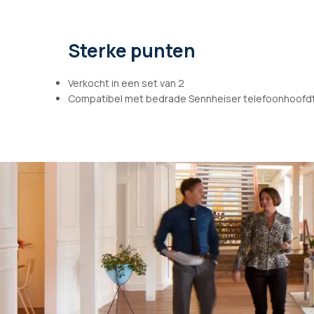
afbeeldingen-
gallerij
Sterke punten
Verkocht in een set van 2
Compatibel met bedrade Sennheiser telefoonhoofdtel