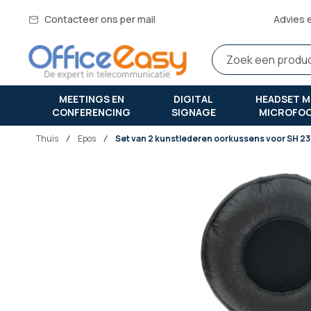
Contacteer ons per mail
Advies 
MEETINGS EN
DIGITAL
HEADSET M
CONFERENCING
SIGNAGE
MICROFO
Thuis
epos
Set van 2 kunstlederen oorkussens voor SH 230
Ga
naar
het
einde
van
de
afbeeldingen-
gallerij