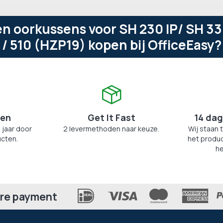
n oorkussens voor SH 230 IP/ SH 33
/ 510 (HZP19) kopen bij OfficeEasy?
zen
Get It Fast
14 dag
 jaar door
2 levermethoden naar keuze.
Wij staan 
cten.
het produc
he
re payment