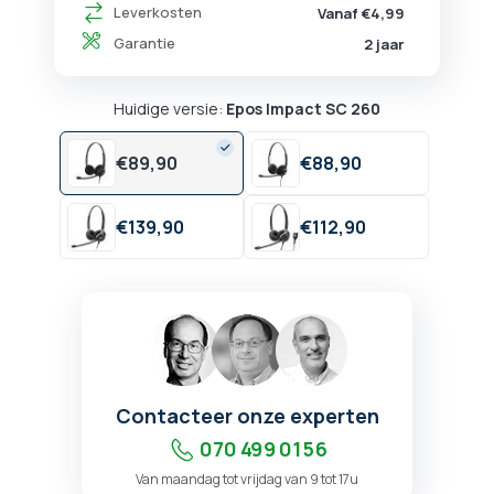
Leverkosten
Vanaf €4,99
Garantie
2 jaar
Huidige versie:
Epos Impact SC 260
€
89,
90
€
88,
90
€
139,
90
€
112,
90
Contacteer onze experten
070 499 01 56
Van maandag tot vrijdag van 9 tot 17u