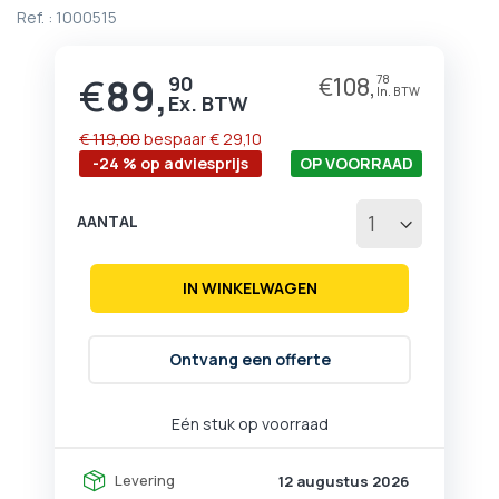
begin
Ref. :
1000515
van
de
afbeeldingen-
€
89,
90
€
108,
78
Prijs
gallerij
€ 119,00
bespaar
€ 29,10
-24 % op adviesprijs
OP VOORRAAD
AANTAL
IN WINKELWAGEN
Ontvang een offerte
Eén stuk op voorraad
Levering
12 augustus 2026