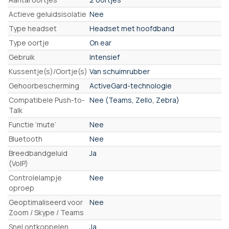
Actieve geluidsisolatie
Nee
Type headset
Headset met hoofdband
Type oortje
On ear
Gebruik
Intensief
Kussentje(s)/Oortje(s)
Van schuimrubber
Gehoorbescherming
ActiveGard-technologie
Compatibele Push-to-
Nee (Teams, Zello, Zebra)
Talk
Functie ‘mute’
Nee
Bluetooth
Nee
Breedbandgeluid
Ja
(VoIP)
Controlelampje
Nee
oproep
Geoptimaliseerd voor
Nee
Zoom / Skype / Teams
Snel ontkoppelen
Ja