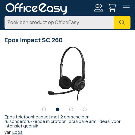
Account
Zoe
Epos Impact SC 260
Ga
naar
het
einde
van
de
afbeeldingen-
gallerij
Epos telefoonheadset met 2 oorschelpen,
Ga
ruisonderdrukkende microfoon, draaibare arm, ideaal voor
intensief gebruik
naar
het
van
Epos