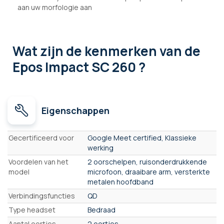
aan uw morfologie aan
Wat zijn de kenmerken
van de
Epos Impact SC 260 ?
Eigenschappen
Eigenschappen
Gecertificeerd voor
Google Meet certified, Klassieke
werking
Voordelen van het
2 oorschelpen, ruisonderdrukkende
model
microfoon, draaibare arm, versterkte
metalen hoofdband
Verbindingsfuncties
QD
Type headset
Bedraad
Aantal oortjes
2 oortjes