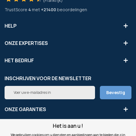
(Frankrijk)
TrustScore
4
met
+21400
beoordelingen
HELP
ONZE EXPERTISES
HET BEDRIJF
INSCHRIJVEN VOOR DE NEWSLETTER
Abonneer
Bevestig
u
op
onze
ONZE GARANTIES
nieuwsbrief
Het is aan u !
LEGAAL
We gebruiken cookies om u diensten en aanbiedingen aan te bieden die zijn