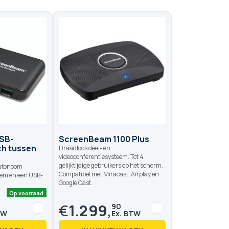
SB-
ScreenBeam 1100 Plus
ch tussen
Draadloos deel- en
videoconferentiesysteem. Tot 4
gelijktijdige gebruikers op het scherm.
autonoom
Compatibel met Miracast, Airplay en
eem en een USB-
Google Cast.
€
1.299,
90