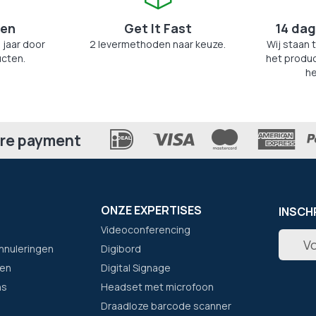
zen
Get It Fast
14 dag
 jaar door
2 levermethoden naar keuze.
Wij staan 
cten.
het produc
he
re payment
ONZE EXPERTISES
INSCH
Videoconferencing
Abonne
nnuleringen
Digibord
u
op
en
Digital Signage
onze
ns
Headset met microfoon
nieuwsb
Draadloze barcode scanner