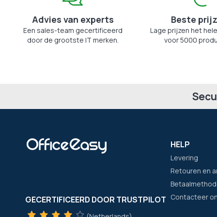
Advies van experts
Beste prij
Een sales-team gecertificeerd
Lage prijzen het hele
door de grootste IT merken.
voor 5000 produ
Secu
HELP
Levering
Retouren en a
Betaalmethod
Contacteer o
GECERTIFICEERD DOOR TRUSTPILOT
(Netherlands)