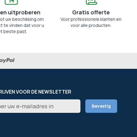
en uitproberen
Gratis offerte
tot uw beschikking om
Voor professionele klanten en
t te vinden dat voor u
voor alle producten.
t beste past.
RIJVEN VOOR DE NEWSLETTER
er
Bevestig
rief