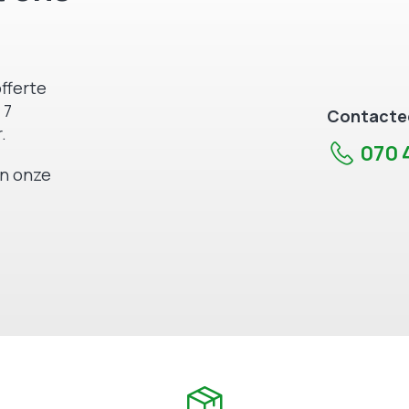
fferte
 7
Contactee
.
070 4
an onze