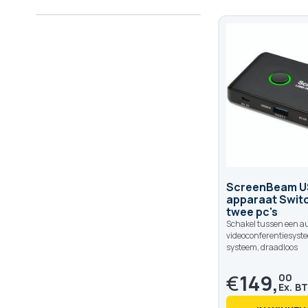
ScreenBeam U
apparaat Swit
twee pc's
Schakel tussen een 
videoconferentiesyst
systeem, draadloos
€
149,
00