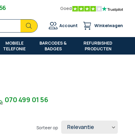
 56
Goed
Zoek
Zoek
Account
Winkelwagen
MOBIELE
BARCODES &
REFURBISHED
TELEFONIE
BADGES
PRODUCTEN
070 499 01 56
7u
Sorteer op