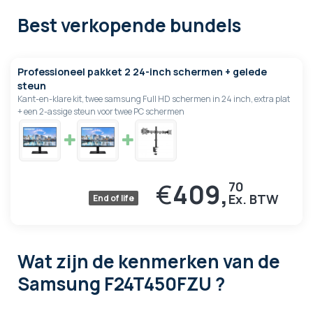
Best verkopende bundels
Professioneel pakket 2 24-inch schermen + gelede
steun
Kant-en-klare kit, twee samsung Full HD schermen in 24 inch, extra plat
+ een 2-assige steun voor twee PC schermen
€
409,
70
End of life
Wat zijn de kenmerken
van de
Samsung F24T450FZU ?