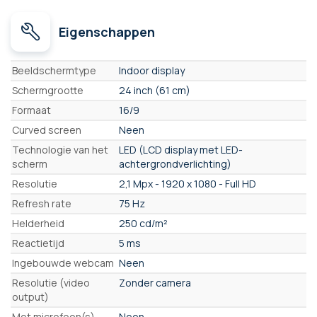
Eigenschappen
Eigenschappen
Beeldschermtype
Indoor display
Schermgrootte
24 inch (61 cm)
Formaat
16/9
Curved screen
Neen
Technologie van het
LED (LCD display met LED-
scherm
achtergrondverlichting)
Resolutie
2,1 Mpx - 1920 x 1080 - Full HD
Refresh rate
75 Hz
Helderheid
250 cd/m²
Reactietijd
5 ms
Ingebouwde webcam
Neen
Resolutie (video
Zonder camera
output)
Met microfoon(s)
Neen