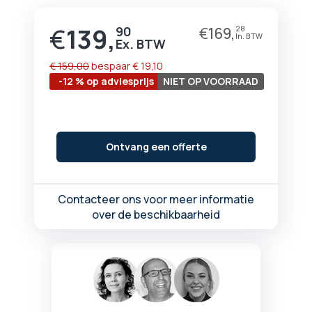
begin
van
€
139,
90
€
169,
28
Prijs
de
afbeeldingen-
gallerij
€ 159,00
bespaar
€ 19,10
-12 % op adviesprijs
NIET OP VOORRAAD
Ontvang een offerte
Contacteer ons voor meer informatie
over de beschikbaarheid