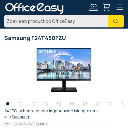
Account
Zoe
Samsung F24T450FZU
Ga
naar
het
einde
van
de
afbeeldingen-
gallerij
24" PC-scherm, zonder ingebouwde luidsprekers
Ga
van
Samsung
naar
Ref. :
LF24T450FZUXEN
het