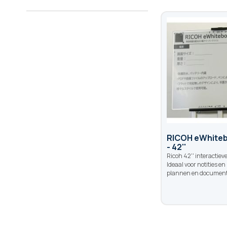
RICOH eWhite
- 42''
Ricoh 42'' interactiev
Ideaal voor notities en
plannen en document