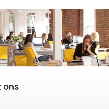
End of life
 ons