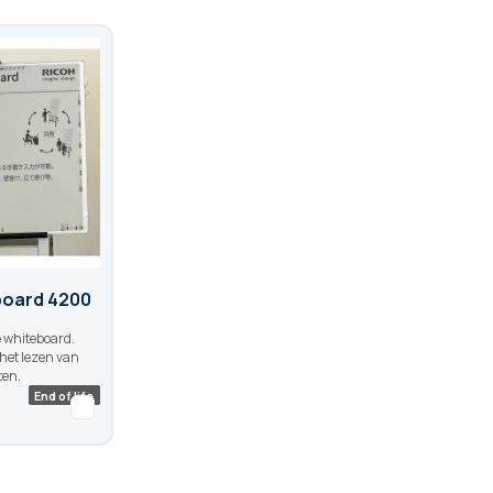
board 4200
e whiteboard.
 het lezen van
en.