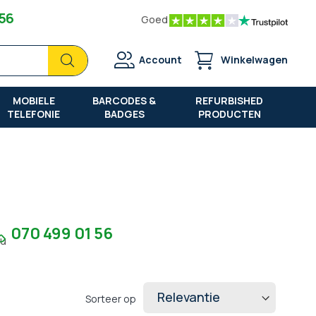
 56
Goed
Zoek
Zoek
Account
Winkelwagen
MOBIELE
BARCODES &
REFURBISHED
TELEFONIE
BADGES
PRODUCTEN
070 499 01 56
7u
Sorteer op