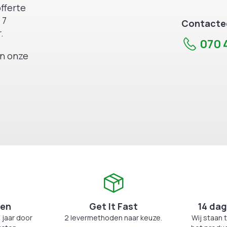
fferte
 7
Contactee
.
070 4
an onze
zen
Get It Fast
14 dag
 jaar door
2 levermethoden naar keuze.
Wij staan 