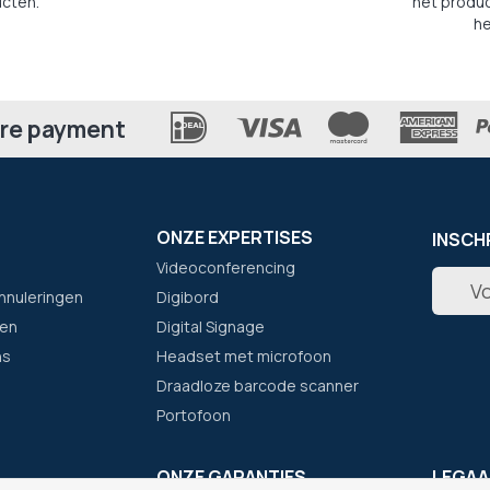
cten.
het produc
he
re payment
ONZE EXPERTISES
INSCH
Videoconferencing
Abonne
nnuleringen
Digibord
u
op
en
Digital Signage
onze
ns
Headset met microfoon
nieuwsb
Draadloze barcode scanner
Portofoon
F
ONZE GARANTIES
LEGAA