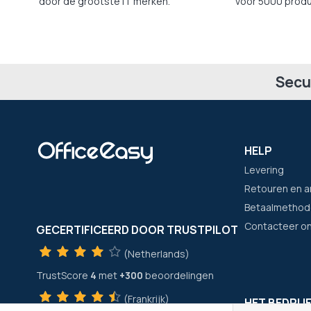
door de grootste IT merken.
voor 5000 produ
Secu
HELP
Levering
Retouren en a
Betaalmethod
Contacteer o
GECERTIFICEERD DOOR TRUSTPILOT
(Netherlands)
TrustScore
4
met
+300
beoordelingen
(Frankrijk)
HET BEDRIJ