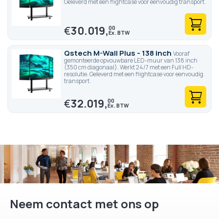
Geleverd met een flightcase voor eenvoudig transport.
QS-Tech est une marque du groupe industriel Chinois CVTE.
€
30.019,
00
Qstech M-Wall Plus - 138 inch
Vooraf
gemonteerde opvouwbare LED-muur van 138 inch
(350 cm diagonaal). Werkt 24/7 met een Full HD-
resolutie. Geleverd met een flightcase voor eenvoudig
transport.
€
32.019,
00
Neem contact met ons op