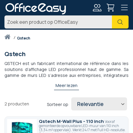
Account
Zoe
Thuis
qstech
Qstech
QSTECH est un fabricant international de référence dans les
solutions d’affichage LED professionnel haut de gamme. Sa
gamme de murs LED s’adresse aux entreprises, intégrateurs
et institutions recherchant performance visuelle, fiabilité et
Meer lezen
modularité. QSTECH propose des écrans LED indoor et
outdoor à pas de pixel fin, offrant une luminosité élevée, une
excellente uniformité des couleurs et une grande précision
2
producten
Sorteer op
d’affichage. Conçus pour un fonctionnement intensif, les murs
LED QSTECH sont adaptés aux salles de contrôle, showrooms,
auditoriums, retail ou événements. C'est le 1er fabricant a avoir
Qstech M-Wall Plus - 110 inch
Vooraf
sorti un modèle de mur led all-in-one pliable qui peut être
gemonteerde opvouwbare LED-muur van 110 inch
transporté dans un rack-case.
(3,34 m² oppervlak). Werkt 24/7 met Full HD-resolutie.