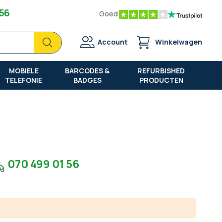
 56
Goed
Zoek
Zoek
Account
Winkelwagen
MOBIELE
BARCODES &
REFURBISHED
TELEFONIE
BADGES
PRODUCTEN
070 499 01 56
7u