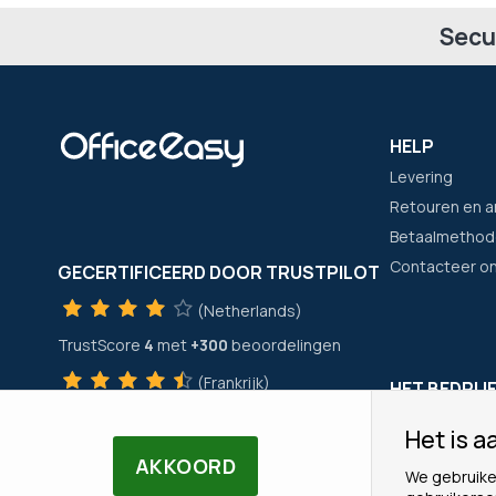
Secu
HELP
Levering
Retouren en a
Betaalmethod
Contacteer o
GECERTIFICEERD DOOR TRUSTPILOT
(Netherlands)
TrustScore
4
met
+300
beoordelingen
(Frankrijk)
HET BEDRIJ
TrustScore
4
met
+21400
beoordelingen
Wie zijn wij?
Het is aa
Onze merken
AKKOORD
We gebruike
Ons Team