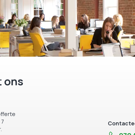
 ons
fferte
 7
Contactee
.