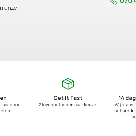
070 4
an onze
zen
Get It Fast
14 dag
 jaar door
2 levermethoden naar keuze.
Wij staan 
cten.
het produc
he