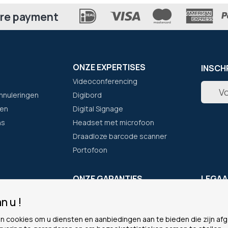
re payment
ONZE EXPERTISES
INSCH
Videoconferencing
Abonne
nnuleringen
Digibord
u
op
en
Digital Signage
onze
ns
Headset met microfoon
nieuwsb
Draadloze barcode scanner
Portofoon
F
ONZE GARANTIES
LEGAA
Eenvoudig bestellen
Cookie
n u !
Waarom voor ons kiezen?
Persoon
n cookies om u diensten en aanbiedingen aan te bieden die zijn a
Het Plus-programma
Algeme