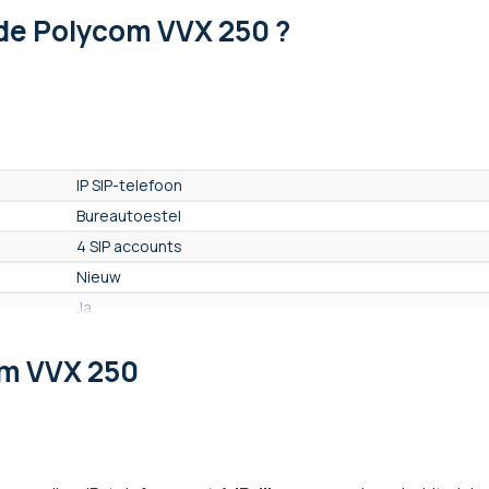
de Polycom VVX 250 ?
IP SIP-telefoon
Bureautoestel
4 SIP accounts
Nieuw
Ja
Nee
om VVX 250
Ja
Nee
Ja
Ja