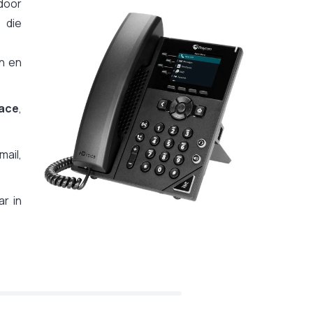
door
 die
n en
face
,
ail,
r in