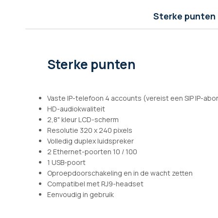
afbeeldingen-
gallerij
Sterke punten
Sterke punten
Vaste IP-telefoon 4 accounts (vereist een SIP IP-a
HD-audiokwaliteit
2,8" kleur LCD-scherm
Resolutie 320 x 240 pixels
Volledig duplex luidspreker
2 Ethernet-poorten 10 / 100
1 USB-poort
Oproepdoorschakeling en in de wacht zetten
Compatibel met RJ9-headset
Eenvoudig in gebruik