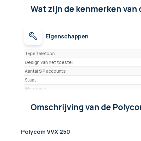
Wat zijn de kenmerken
van 
Eigenschappen
Eigenschappen
Type telefoon
Design van het toestel
Aantal SIP accounts
Staat
Weergave
Bluetooth
Omschrijving
van de Polyc
Power over Ethernet
Wifi
Hoofdtelefooningang
Polycom VVX 250
Antwoordapparaat