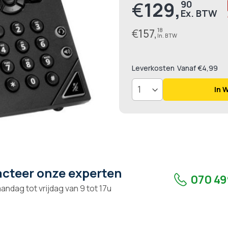
€
129,
90
Prijs
€
157,
18
Leverkosten
Vanaf €4,99
In 
cteer onze experten
070 49
andag tot vrijdag van 9 tot 17u