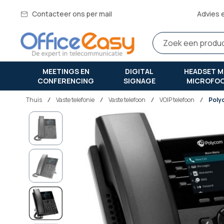
Contacteer ons per mail
Advies 
MEETINGS EN
DIGITAL
HEADSET M
CONFERENCING
SIGNAGE
MICROFO
Thuis
vaste telefonie
Vaste telefoon
VOIP telefoon
Poly
Ga
naar
het
einde
van
de
afbeeldingen-
gallerij