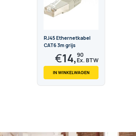
RJ45 Ethernetkabel
CAT6 3m grijs
€
14,
90
€
18,
03
IN WINKELWAGEN