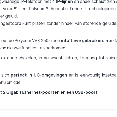
Ja
gwaardige IP-telefoon met
4 IP-lijnen
en onderscheidt zich 
IP SIP
 Voice™- en Polycom® Acoustic Fence™-technologieën,
Ja
er geluid.
24 x 23 x 5,7 cm
ongestoord kunt praten zonder hinder van storende geluide
Ja
Microsoft Teams SIP gateway, Zoom Phone
biedt de Polycom VVX 250 u een
intuïtieve gebruikersinter
en van nieuwe functies te voorkomen.
als doorschakelen, in de wacht zetten, toegang tot voicem
n zich
perfect in UC-omgevingen
en is eenvoudig inzetbaa
ehulpmiddel.
et
2 Gigabit Ethernet-poorten en een USB-poort
.