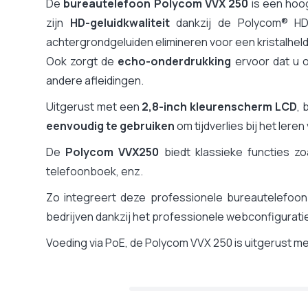
Toetsenbord
De
bureautelefoon Polycom VVX 250
is een hoo
Lijnverbinding
zijn
HD-geluidkwaliteit
dankzij de Polycom® HD
USB-poort
achtergrondgeluiden elimineren voor een kristalheld
Afmetingen
Ook zorgt de
echo-onderdrukking
ervoor dat u 
Verenigbaar Microsoft Teams SIP gateway
andere afleidingen.
Compatibiliteit met platformen
Uitgerust met een
2,8-inch kleurenscherm LCD
, 
eenvoudig te gebruiken
om tijdverlies bij het ler
De
Polycom VVX250
biedt klassieke functies zo
telefoonboek, enz.
Zo integreert deze professionele bureautelefoo
bedrijven dankzij het professionele webconfigurati
Voeding via PoE, de Polycom VVX 250 is uitgerust m