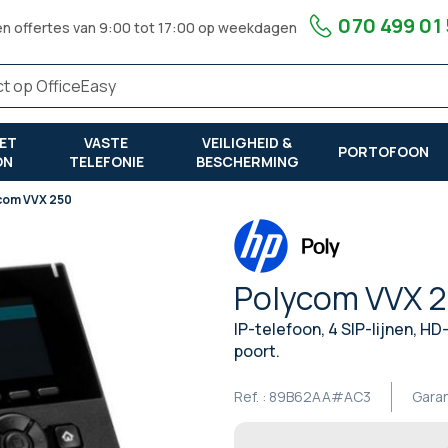
070 499 01
en offertes van 9:00 tot 17:00 op weekdagen
ET
VASTE
VEILIGHEID &
PORTOFOON
ON
TELEFONIE
BESCHERMING
com VVX 250
Polycom VVX 
IP-telefoon, 4 SIP-lijnen, HD
poort.
Ref. :
89B62AA#AC3
Garan