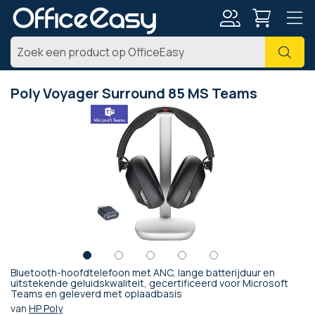
Account
Zoe
Poly Voyager Surround 85 MS Teams
Ga
naar
het
einde
van
de
afbeeldingen-
gallerij
Bluetooth-hoofdtelefoon met ANC, lange batterijduur en
Ga
uitstekende geluidskwaliteit, gecertificeerd voor Microsoft
Teams en geleverd met oplaadbasis
naar
het
van
HP Poly