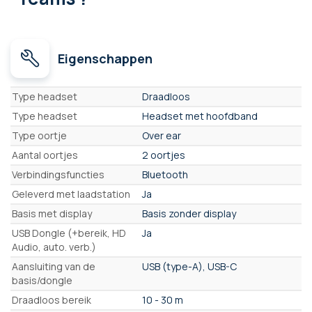
Eigenschappen
Eigenschappen
Type headset
Draadloos
Type headset
Headset met hoofdband
Type oortje
Over ear
Aantal oortjes
2 oortjes
Verbindingsfuncties
Bluetooth
Geleverd met laadstation
Ja
Basis met display
Basis zonder display
USB Dongle (+bereik, HD
Ja
Audio, auto. verb.)
Aansluiting van de
USB (type-A), USB-C
basis/dongle
Draadloos bereik
10 - 30 m