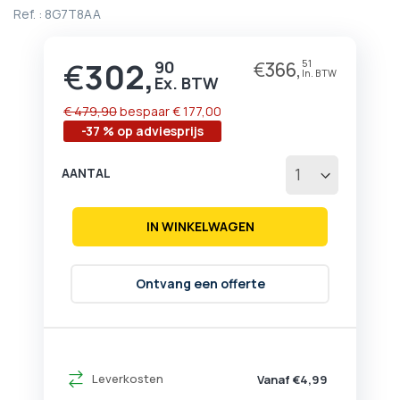
begin
Ref. :
8G7T8AA
van
de
afbeeldingen-
€
302,
90
€
366,
51
Prijs
gallerij
€ 479,90
bespaar
€ 177,00
-37 % op adviesprijs
AANTAL
IN WINKELWAGEN
Ontvang een offerte
Leverkosten
Vanaf €4,99