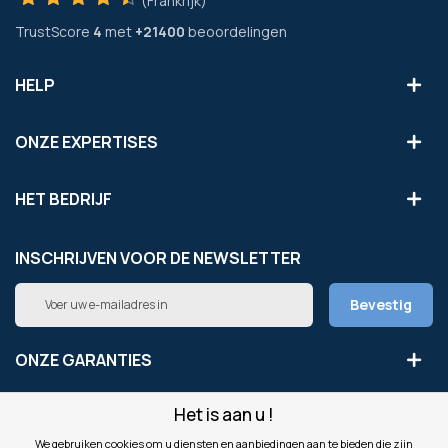
(Frankrijk)
TrustScore
4
met
+21400
beoordelingen
HELP
ONZE EXPERTISES
HET BEDRIJF
INSCHRIJVEN VOOR DE NEWSLETTER
Abonneer
Bevestig
u
op
onze
ONZE GARANTIES
nieuwsbrief
Het is aan u !
LEGAAL
We gebruiken cookies om u diensten en aanbiedingen aan te bieden die zijn