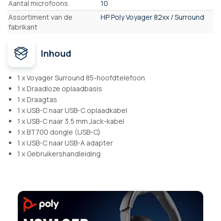
Aantal microfoons
10
Assortiment van de
HP Poly Voyager 82xx / Surround
fabrikant
Inhoud
1 x Voyager Surround 85-hoofdtelefoon
1 x Draadloze oplaadbasis
1 x Draagtas
1 x USB-C naar USB-C oplaadkabel
1 x USB-C naar 3,5 mm Jack-kabel
1 x BT700 dongle (USB-C)
1 x USB-C naar USB-A adapter
1 x Gebruikershandleiding