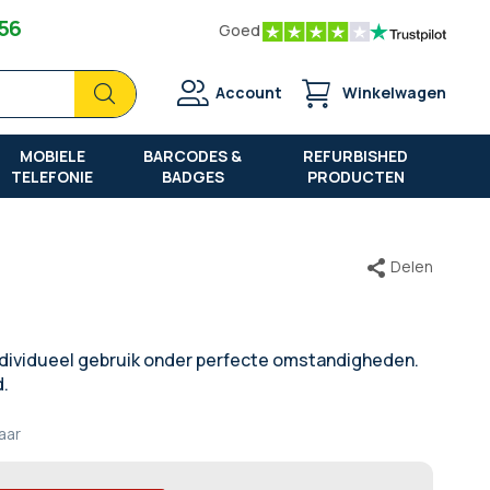
 56
Goed
Zoek
Zoek
Account
Winkelwagen
MOBIELE
BARCODES &
REFURBISHED
TELEFONIE
BADGES
PRODUCTEN
Delen
dividueel gebruik onder perfecte omstandigheden.
.
jaar