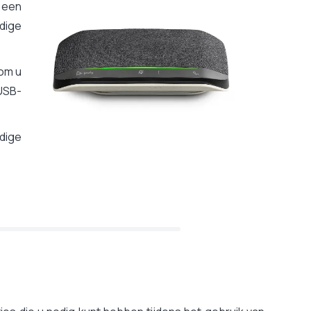
t een
rdige
 om u
USB-
dige