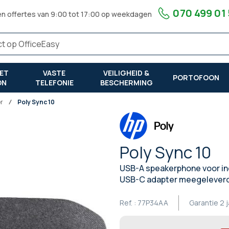
070 499 01
en offertes van 9:00 tot 17:00 op weekdagen
ET
VASTE
VEILIGHEID &
PORTOFOON
ON
TELEFONIE
BESCHERMING
er
Poly Sync 10
Poly Sync 10
USB-A speakerphone voor in
USB-C adapter meegeleverd
Ref. :
77P34AA
Garantie
2 