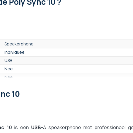
de Poly Sync 10 ?
Speakerphone
Individueel
USB
Nee
Nee
Nee
ync 10
2 microfoons
Ja
Nee
Nee
nc 10
Ja
is een
USB-
A speakerphone met professioneel gel