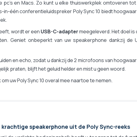
nde pc's en Macs. Zo kunt u elke thuiswerkplek omtoveren to
Zoom certified, Google Meet certified
les-in-één conferentieluidspreker Poly Sync 10 biedt hoogwaa
Poly Sync 10
ek.
eeft, wordt er een
USB-C-adapter
meegeleverd. Het doel is
luiten. Geniet onbeperkt van uw speakerphone dankzij de 
iden en echo, zodat u dankzij de 2 microfoons van hoogwaar
ijk praten, blijft het geluid helder en mist u geen woord.
 om uw Poly Sync 10 overal mee naartoe te nemen.
 krachtige speakerphone uit de Poly Sync-reeks