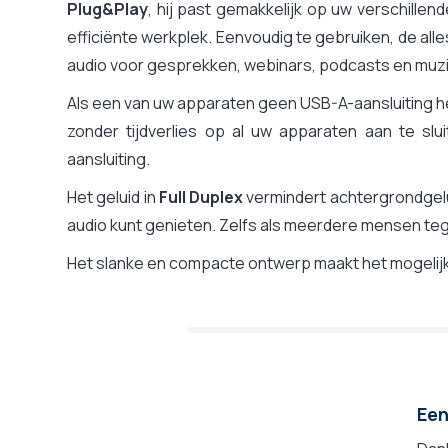
Plug&Play
Gecertificeerd voor
, hij past gemakkelijk op uw verschille
efficiënte werkplek. Eenvoudig te gebruiken, de al
Assortiment van de fabrikant
audio voor gesprekken, webinars, podcasts en muzi
Als een van uw apparaten geen USB-A-aansluiting h
zonder tijdverlies op al uw apparaten aan te s
aansluiting.
Het geluid in
Full Duplex
vermindert achtergrondgelu
audio kunt genieten. Zelfs als meerdere mensen tegel
Het slanke en compacte ontwerp maakt het mogelijk
Een