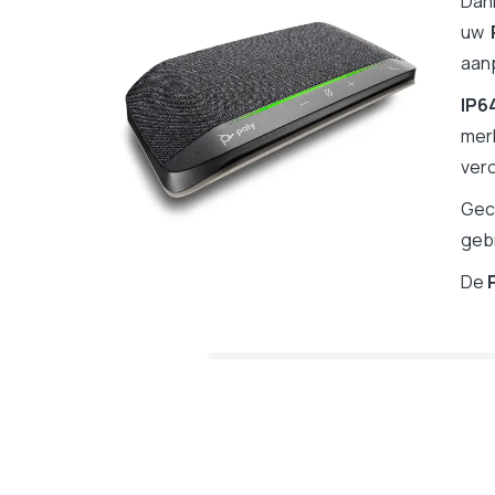
Dank
uw
aanp
IP6
me
ver
Gec
gebr
De