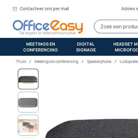
Contacteer ons per mail
Advies 
MEETINGS EN
DIGITAL
HEADSET M
CONFERENCING
SIGNAGE
MICROFO
Thuis
meetings en conferencing
Speakerphone
Luidsprek
Ga
naar
het
einde
van
de
afbeeldingen-
gallerij