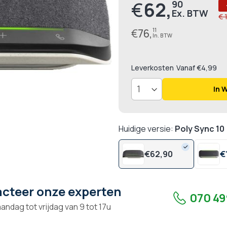
€
62,
90
Prijs
€ 
€
76,
11
Leverkosten
Vanaf €4,99
In 
Huidige versie:
Poly Sync 10
€
62,
90
€
cteer onze experten
070 49
andag tot vrijdag van 9 tot 17u