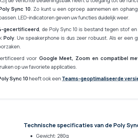
zij de verlichte bedieningsbalk heeft u toegang tot de funct
Poly Sync 10
. Zo kunt u een oproep aannemen en ophang
assen. LED-indicatoren geven uw functies duidelijk weer.
4-gecertificeerd
, de Poly Sync 10 is bestand tegen stof en
rk
Poly
. Uw speakerphone is dus zeer robuust. Als er een g
oorzaken.
ertificeerd voor
Google Meet, Zoom en compatibel m
uiken op uw favoriete applicaties.
Poly Sync 10
heeft ook een
Teams-geoptimaliseerde versi
Technische specificaties van de Poly Syn
Gewicht: 280g