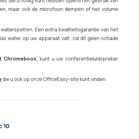
ies die u nodig kunt hebben tijdens het gebruik van
en, maar ook de microfoon dempen of het volume
 waterspatten. Een extra kwaliteitsgarantie van het
las water op uw apparaat valt, zal dit geen schade
et Chromeboox
, kunt u uw conferentieluidspreker
e
die u ook op onze OfficeEasy-site kunt vinden.
c 10