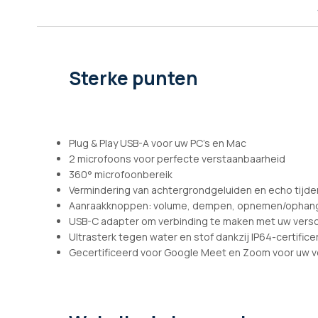
afbeeldingen-
gallerij
Sterke punten
Plug & Play USB-A voor uw PC's en Mac
2 microfoons voor perfecte verstaanbaarheid
360° microfoonbereik
Vermindering van achtergrondgeluiden en echo tijd
Aanraakknoppen: volume, dempen, opnemen/ophange
USB-C adapter om verbinding te maken met uw versc
Ultrasterk tegen water en stof dankzij IP64-certifice
Gecertificeerd voor Google Meet en Zoom voor uw 