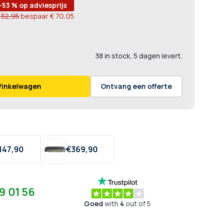
-53 % op adviesprijs
132,95
bespaar
€ 70,05
38 in stock, 5 dagen levert.
Winkelwagen
Ontvang een offerte
147,
90
€
369,
90
9 01 56
Goed
with
4
out of 5