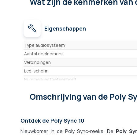
Wat zijn de kenmerken
van 
Eigenschappen
Eigenschappen
Type audiosysteem
Aantal deelnemers
Verbindingen
Lcd-scherm
Nummerkiestoetsenbord
Hoofdtelefooningang
Omschrijving
van de Poly S
Ingebouwde microfoons
Dekking 360°
SD-geheugenkaart
Ontdek de Poly Sync 10
Uitbreidingsmicrofoons
Nieuwkomer in de Poly Sync-reeks. De
Mute-toets
Poly Sy