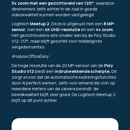
5x zoom met een gezichtsveld van 120°
, waardoor
deelnemers zelfs achter in de zaal in goede
videokwaliteit kunnen worden vastgelegd.
Logitech
Meetup 2
: Deze is uitgerust met een
8 MP-
sensor
, met een
4K UHD-resolutie
en een
4x zoom
.
Het gezichtsveld is iets smaller dan bij de Poly Studio
V12: 113°, maar blijft geschikt voor middelgrote
vergaderruimtes.
Analyse OfficeEasy:
De hoge resolutie van de 20 MP-sensor van de
Poly
Studio V12
biedt een
indrukwekkende scherpte.
Dit
zorgt ervoor dat de automatische kadreringsfuncties
door AI perfect werken, zelfs voor iemand die zich op
meerdere meters van de camera bevindt: de
beeldkwaliteit blijft zeer goed. De Logitech Meetup 2
blijft op dit punt achter.