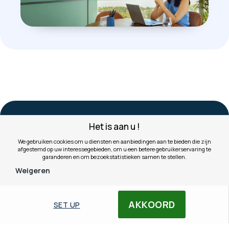
Het is aan u !
BEHEER
Criteria nr. 5: het beheer
We gebruiken cookies om u diensten en aanbiedingen aan te bieden die zijn
afgestemd op uw interessegebieden, om u een betere gebruikerservaring te
garanderen en om bezoekstatistieken samen te stellen.
en de uitbreidbaarheid
Weigeren
De videobar
Poly Studio V12
kan worden beheerd via
AKKOORD
SET UP
het beheerplatform
Poly Lens
. De Logitech wordt
beheerd via Logitech Sync. Beide kunnen worden