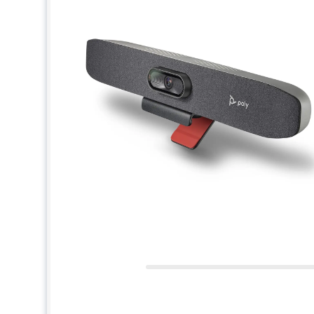
Autonoom conference systeem
Kan in modus BYOD gebruikt worden
Compatibel tellen van aantal deelnemers