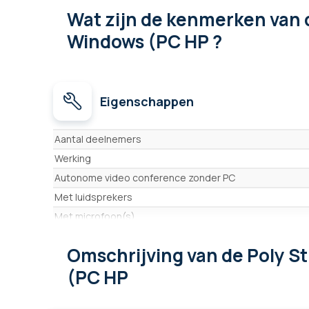
Wat zijn de kenmerken
van 
Windows (PC HP ?
Eigenschappen
Eigenschappen
Aantal deelnemers
Werking
Autonome video conference zonder PC
Met luidsprekers
Met microfoon(s)
Bereik van de microfoon(s)
Omschrijving
van de Poly S
Microfoons met acoustic fence
(PC HP
Resolutie (video output)
Resolutie van de lens