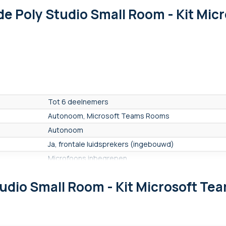
de Poly Studio Small Room - Kit Mi
Tot 6 deelnemers
Autonoom, Microsoft Teams Rooms
Autonoom
Ja, frontale luidsprekers (ingebouwd)
Microfoons inbegrepen
4.5 meter
tudio Small Room - Kit Microsoft 
Ja
UHD 4K 2160p - 8 Mpx
8,3 Mpx (UHD 4K)