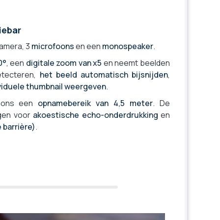
iebar
camera, 3
microfoons
en een
monospeaker
.
0°
, een
digitale zoom van x5
en neemt beelden
etecteren,
het beeld automatisch bijsnijden
,
ividuele thumbnail weergeven
.
foons een
opnamebereik van 4,5 meter
. De
gen voor
akoestische echo-onderdrukking
en
 barrière)
.