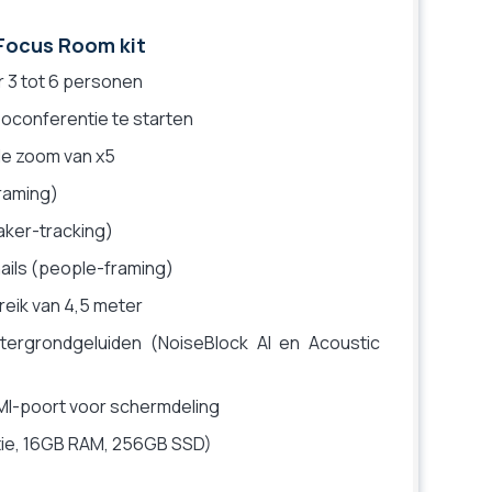
 Focus Room kit
 3 tot 6 personen
oconferentie te starten
ale zoom van x5
raming)
aker-tracking)
ails (people-framing)
eik van 4,5 meter
ergrondgeluiden (NoiseBlock AI en Acoustic
MI-poort voor schermdeling
tie, 16GB RAM, 256GB SSD)