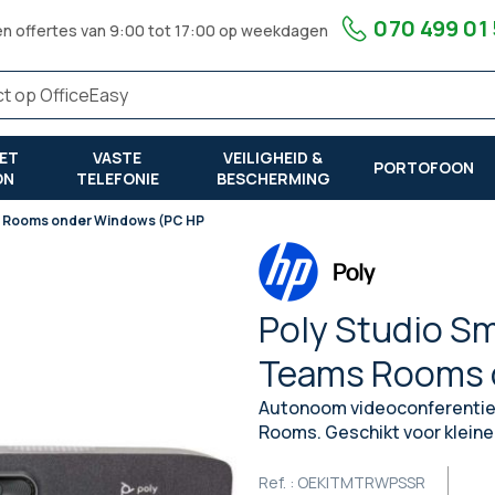
070 499 01
en offertes van 9:00 tot 17:00 op weekdagen
ET
VASTE
VEILIGHEID &
PORTOFOON
ON
TELEFONIE
BESCHERMING
ms Rooms onder Windows (PC HP
Poly Studio Sm
Teams Rooms 
Autonoom videoconferentie
Rooms. Geschikt voor klein
Ref. :
OEKITMTRWPSSR