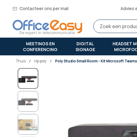
Contacteer ons per mail
Advies 
MEETINGS EN
DIGITAL
HEADSET M
CONFERENCING
SIGNAGE
MICROFO
Thuis
hp poly
Poly Studio Small Room - Kit Microsoft Tea
Ga
naar
het
einde
van
de
afbeeldingen-
gallerij