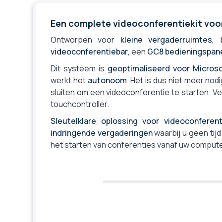
Gezichtsveld (max)
Gezichtsveld (range)
Een complete videoconferentiekit voo
Beweegbare camera (Pan Tilt Zoom)
Ontworpen voor
kleine vergaderruimtes
, 
Totale zoom (optisch + digitaal)
videoconferentiebar
, een
GC8 bedieningspan
Optische zoom/PTZ
Dit systeem is
geoptimaliseerd voor Micros
Digitale zoom/ePTZ
werkt het
autonoom
. Het is dus niet meer n
Inlijsten deelnemers
sluiten om een videoconferentie te starten. 
Automatische focus op de actieve spreker
touchcontroller.
Smart Gallery
Sleutelklare oplossing voor videoconferen
Scherm inbegrepen
indringende vergaderingen
waarbij u geen tij
Met bedieningstablet
het starten van conferenties vanaf uw compute
Aantal uitgangen voor schermen (HDMI)
Bluetooth voor audio conference
Privacy shutter
Voeding
Gecertificeerd voor