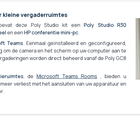
120°
100° tot 150°
r kleine vergaderruimtes
Ja, ePTZ (digitaal)
bevat deze Poly Studio kit een
Poly Studio R30
x5
eel
en een
HP conferentie mini-pc
.
Geen optische zoom
oft Teams
. Eenmaal geïnstalleerd en geconfigureerd,
x5
odig om de camera en het scherm op uw computer aan te
Ja, auto (AutoFraming), Ja, manueel
Vergaderingen worden direct beheerd vanaf de Poly GC8
Ja, Speaker tracking
Ja, smart gallery
tieruimtes
, de
Microsoft Teams Rooms
, bieden u
Nee, enkel video conference materiaal
d meer verliest met het aansluiten van uw apparatuur en
Ja
r.
x2 - conference op twee schermen
Ja
Manueel
Stroomnet
Microsoft Teams certified