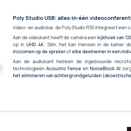
Gebaseerd op Windows (Windows IoT)
Nee
Poly Studio USB: alles-in-één videoconferent
Ja
Video- en audiobar, de Poly Studio R30 integreert een 
Aan de videokant heeft de camera een
kijkhoek van 12
op in
UHD 4K
. Slim, het kan mensen in de kamer d
inzoomen op de spreker
of
elke deelnemer in een ind
Aan de audiokant hebben de ingebouwde micro
technologieën
Acoustic Fence
en
NoiseBlock AI
zor
het elimineren van achtergrondgeluiden (akoestische