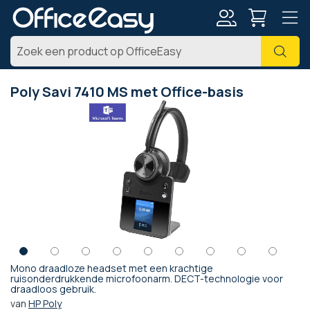
Account
Zoe
Poly Savi 7410 MS met Office-basis
Ga
naar
het
einde
van
de
afbeeldingen-
gallerij
Mono draadloze headset met een krachtige
Ga
ruisonderdrukkende microfoonarm. DECT-technologie voor
draadloos gebruik.
naar
het
van
HP Poly