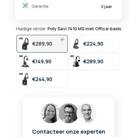
Garantie
2 jaar
Huidige versie:
Poly Savi 7410 MS met Office-basis
€
289,
90
€
224,
90
€
149,
90
€
289,
90
€
244,
90
Contacteer onze experten