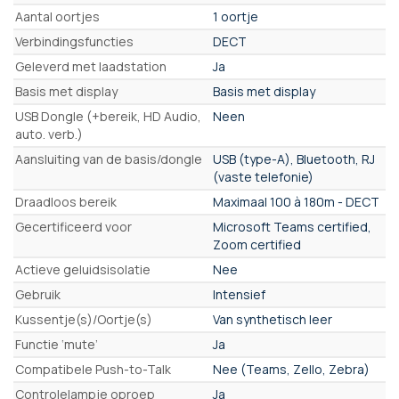
Aantal oortjes
1 oortje
Verbindingsfuncties
DECT
Geleverd met laadstation
Ja
Basis met display
Basis met display
USB Dongle (+bereik, HD Audio,
Neen
auto. verb.)
Aansluiting van de basis/dongle
USB (type-A), Bluetooth, RJ
(vaste telefonie)
Draadloos bereik
Maximaal 100 à 180m - DECT
Gecertificeerd voor
Microsoft Teams certified,
Zoom certified
Actieve geluidsisolatie
Nee
Gebruik
Intensief
Kussentje(s)/Oortje(s)
Van synthetisch leer
Functie ‘mute’
Ja
Compatibele Push-to-Talk
Nee (Teams, Zello, Zebra)
Controlelampje oproep
Ja