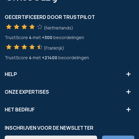
GECERTIFICEERD DOOR TRUSTPILOT
(Netherlands)
TrustScore
4
met
+300
beoordelingen
(Frankrijk)
TrustScore
4
met
+21400
beoordelingen
HELP
ONZE EXPERTISES
HET BEDRIJF
INSCHRIJVEN VOOR DE NEWSLETTER
Abonneer