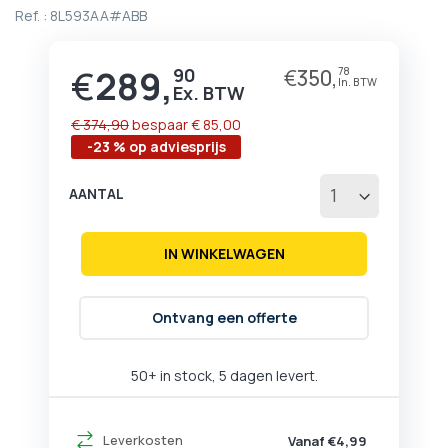
begin
Ref. :
8L593AA#ABB
van
de
afbeeldingen-
€
289,
90
€
350,
78
Prijs
gallerij
€ 374,90
bespaar
€ 85,00
-23 % op adviesprijs
AANTAL
IN WINKELWAGEN
Ontvang een offerte
50+ in stock, 5 dagen levert.
Leverkosten
Vanaf €4,99