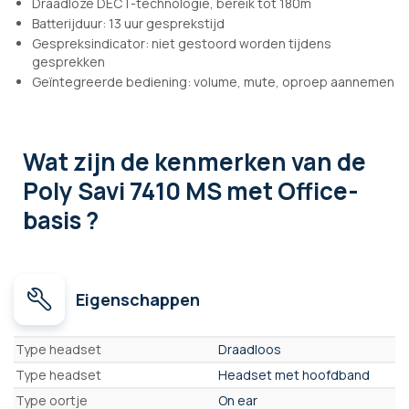
Draadloze DECT-technologie, bereik tot 180m
Batterijduur: 13 uur gesprekstijd
Gespreksindicator: niet gestoord worden tijdens
gesprekken
Geïntegreerde bediening: volume, mute, oproep aannemen
Wat zijn de kenmerken
van de
Poly Savi 7410 MS met Office-
basis ?
Eigenschappen
Eigenschappen
Type headset
Draadloos
Type headset
Headset met hoofdband
Type oortje
On ear