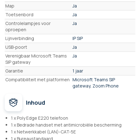
Map
Ja
Toetsenbord
Ja
Controlelampjes voor
Ja
oproepen
Lijnverbinding
IP SIP
USB-poort
Ja
Verenigbaar Microsoft Teams
Ja
SIP gateway
Garantie
1 jaar
Compatibiliteit met platformen
Microsoft Teams SIP
gateway, Zoom Phone
Inhoud
1 x Poly Edge E220 telefoon
1 x Bedrade handset met antimicrobiële bescherming
1 x Netwerkkabel (LAN)-CAT-5E
1 x Bureaustandaard