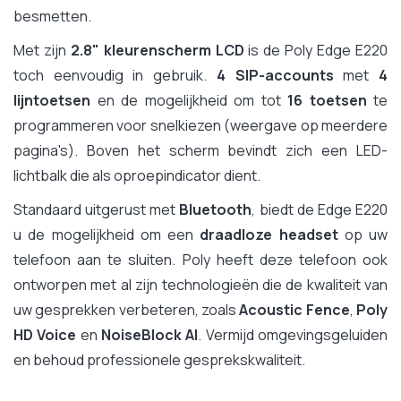
besmetten.
Met zijn
2.8" kleurenscherm LCD
is de Poly Edge E220
toch eenvoudig in gebruik.
4 SIP-accounts
met
4
lijntoetsen
en de mogelijkheid om tot
16 toetsen
te
programmeren voor snelkiezen (weergave op meerdere
pagina's). Boven het scherm bevindt zich een LED-
lichtbalk die als oproepindicator dient.
Standaard uitgerust met
Bluetooth
, biedt de Edge E220
u de mogelijkheid om een
draadloze headset
op uw
telefoon aan te sluiten. Poly heeft deze telefoon ook
ontworpen met al zijn technologieën die de kwaliteit van
uw gesprekken verbeteren, zoals
Acoustic Fence
,
Poly
HD Voice
en
NoiseBlock AI
. Vermijd omgevingsgeluiden
en behoud professionele gesprekskwaliteit.