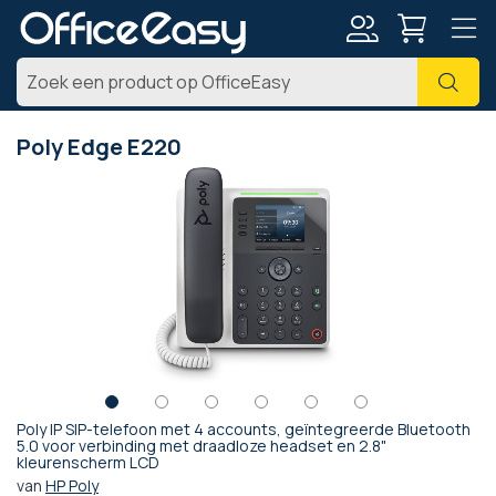
Account
Zoe
Poly Edge E220
Ga
naar
het
einde
van
de
afbeeldingen-
gallerij
Poly IP SIP-telefoon met 4 accounts, geïntegreerde Bluetooth
Ga
5.0 voor verbinding met draadloze headset en 2.8"
kleurenscherm LCD
naar
het
van
HP Poly