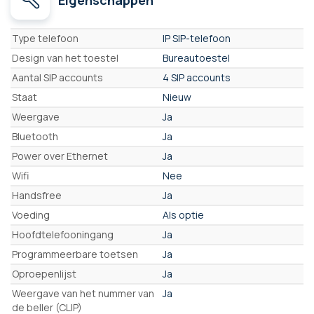
Eigenschappen
Eigenschappen
Type telefoon
IP SIP-telefoon
Design van het toestel
Bureautoestel
Aantal SIP accounts
4 SIP accounts
Staat
Nieuw
Weergave
Ja
Bluetooth
Ja
Power over Ethernet
Ja
Wifi
Nee
Handsfree
Ja
Voeding
Als optie
Hoofdtelefooningang
Ja
Programmeerbare toetsen
Ja
Oproepenlijst
Ja
Weergave van het nummer van
Ja
de beller (CLIP)