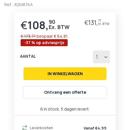
begin
Ref. :
82M87AA
van
de
afbeeldingen-
€
108,
90
€
131,
77
Prijs
gallerij
€ 173,71
bespaar
€ 64,81
-37 % op adviesprijs
AANTAL
IN WINKELWAGEN
Ontvang een offerte
6 in stock, 5 dagen levert.
Leverkosten
Vanaf €4,99