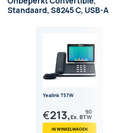
Onbeperkt Convertible,
Standaard, S8245 C, USB-A
Yealink T57W
€
213,
90
€
258,
82
IN WINKELWAGEN