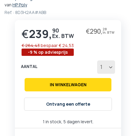
het
van
HP Poly
begin
Ref. :
8D3H2AA#ABB
van
de
afbeeldingen-
€
239,
90
€
290,
28
Prijs
gallerij
€ 264,43
bespaar
€ 24,53
-9 % op adviesprijs
AANTAL
IN WINKELWAGEN
Ontvang een offerte
1 in stock, 5 dagen levert.