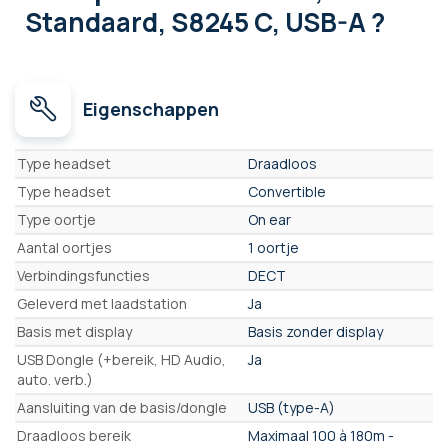
Standaard, S8245 C, USB-A ?
Eigenschappen
Eigenschappen
Type headset
Draadloos
Type headset
Convertible
Type oortje
On ear
Aantal oortjes
1 oortje
Verbindingsfuncties
DECT
Geleverd met laadstation
Ja
Basis met display
Basis zonder display
USB Dongle (+bereik, HD Audio,
Ja
auto. verb.)
Aansluiting van de basis/dongle
USB (type-A)
Draadloos bereik
Maximaal 100 à 180m -