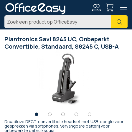
Account
Zoe
Plantronics Savi 8245 UC, Onbeperkt
Convertible, Standaard, S8245 C, USB-A
Ga
naar
het
einde
van
de
afbeeldingen-
gallerij
Draadloze DECT-convertibele headset met USB-dongle voor
Ga
gesprekken via softphones. Vervangbare batterij voor
onbeperkte gebruiksduur.
naar