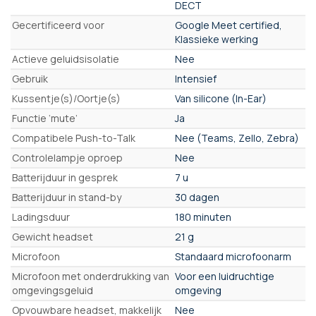
DECT
Gecertificeerd voor
Google Meet certified,
Klassieke werking
Actieve geluidsisolatie
Nee
Gebruik
Intensief
Kussentje(s)/Oortje(s)
Van silicone (In-Ear)
Functie ‘mute’
Ja
Compatibele Push-to-Talk
Nee (Teams, Zello, Zebra)
Controlelampje oproep
Nee
Batterijduur in gesprek
7 u
Batterijduur in stand-by
30 dagen
Ladingsduur
180 minuten
Gewicht headset
21 g
Microfoon
Standaard microfoonarm
Microfoon met onderdrukking van
Voor een luidruchtige
omgevingsgeluid
omgeving
Opvouwbare headset, makkelijk
Nee