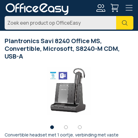
Account
Zoe
Plantronics Savi 8240 Office MS,
Convertible, Microsoft, S8240-M CDM,
USB-A
Ga
naar
het
einde
van
de
afbeeldingen-
gallerij
Convertible headset met 1 oortje, verbinding met vaste