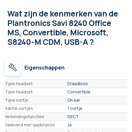
Wat zijn de kenmerken
van de
Plantronics Savi 8240 Office
MS, Convertible, Microsoft,
S8240-M CDM, USB-A ?
Eigenschappen
Eigenschappen
Type headset
Draadloos
Type headset
Convertible
Type oortje
On ear
Aantal oortjes
1 oortje
Verbindingsfuncties
DECT
Geleverd met laadstation
Ja