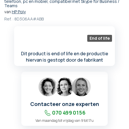
Ga
telefoon, pc en mobiel, compatibel met Skype for Business /
Teams
naar
het
van
HP Poly
begin
Ref. :
8D3G6AA#ABB
van
de
afbeeldingen-
End of life
gallerij
Dit product is end of life en de productie
hiervan is gestopt door de fabrikant
Contacteer onze experten
070 499 01 56
Van maandag tot vrijdag van 9 tot 17u