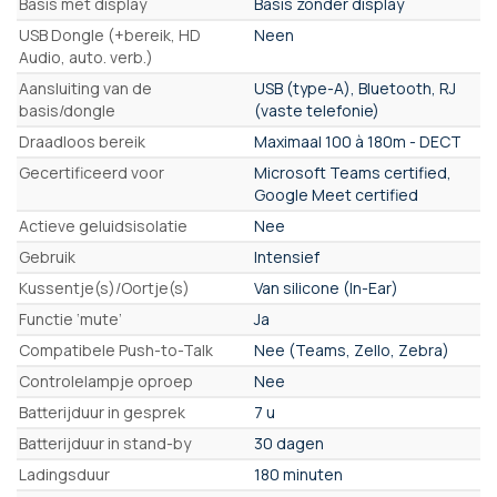
Basis met display
Basis zonder display
USB Dongle (+bereik, HD
Neen
Audio, auto. verb.)
Aansluiting van de
USB (type-A), Bluetooth, RJ
basis/dongle
(vaste telefonie)
Draadloos bereik
Maximaal 100 à 180m - DECT
Gecertificeerd voor
Microsoft Teams certified,
Google Meet certified
Actieve geluidsisolatie
Nee
Gebruik
Intensief
Kussentje(s)/Oortje(s)
Van silicone (In-Ear)
Functie ‘mute’
Ja
Compatibele Push-to-Talk
Nee (Teams, Zello, Zebra)
Controlelampje oproep
Nee
Batterijduur in gesprek
7 u
Batterijduur in stand-by
30 dagen
Ladingsduur
180 minuten