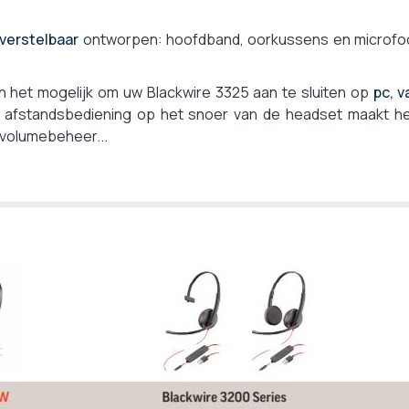
Nee
verstelbaar
ontworpen: hoofdband, oorkussens en microfoo
Ja
Nee
Nee
 het mogelijk om uw Blackwire 3325 aan te sluiten op
pc, v
 afstandsbediening op het snoer van de headset maakt h
2 jaar
volumebeheer...
Standaard microfoonarm
Voor een kalme omgeving
Nee
HP Poly Blackwire 33xx