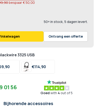
99,90
bespaar
€ 50,00
50+ in stock, 5 dagen levert.
Winkelwagen
Ontvang een offerte
Blackwire 3325 USB
59,
90
€
114,
90
9 01 56
Goed
with
4
out of 5
Bijhorende accessoires