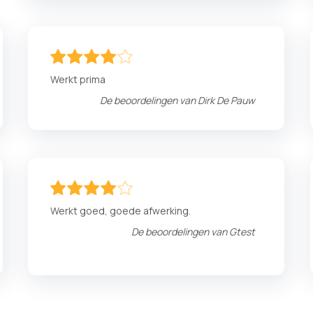
80
100
% of
Werkt prima
De beoordelingen van
Dirk De Pauw
80
100
% of
Werkt goed, goede afwerking.
De beoordelingen van
Gtest