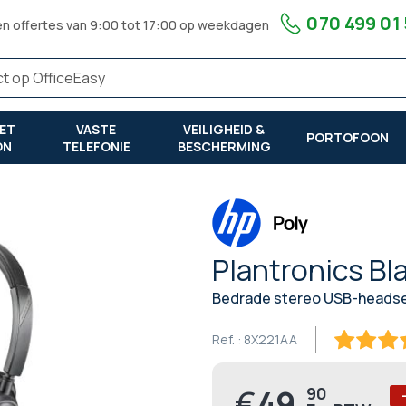
070 499 01
en offertes van 9:00 tot 17:00 op weekdagen
ET
VASTE
VEILIGHEID &
PORTOFOON
ON
TELEFONIE
BESCHERMING
Plantronics Bl
Bedrade stereo USB-headset
Ref. :
8X221AA
90
100
% of
€
49,
90
Prijs