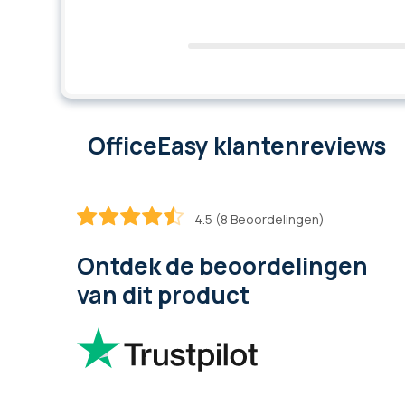
OfficeEasy klantenreviews
4.5 (8 Beoordelingen)
90
100
% of
Ontdek de beoordelingen
van dit product