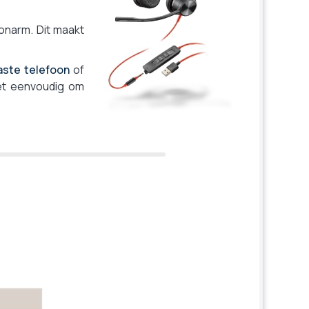
narm. Dit maakt
aste telefoon
of
et eenvoudig om