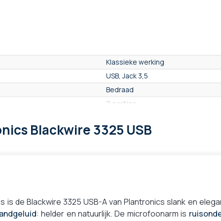
Klassieke werking
USB, Jack 3,5
Bedraad
2 oortjes
Nee
onics Blackwire 3325 USB
Headset met hoofdband
On ear
Intensief
Van synthetisch leer
SoundGuard-technologie
Nee (Teams, Zello, Zebra)
 is de Blackwire 3325 USB-A van Plantronics slank en elegan
andgeluid
: helder en natuurlijk. De microfoonarm is
ruisond
Ja