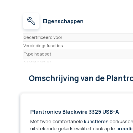
Eigenschappen
Eigenschappen
Gecertificeerd voor
Verbindingsfuncties
Type headset
Aantal oortjes
Actieve geluidsisolatie
Omschrijving
van de Plantr
Type headset
Type oortje
Gebruik
Kussentje(s)/Oortje(s)
Plantronics Blackwire 3325 USB-A
Gehoorbescherming
Compatibele Push-to-Talk
Met twee comfortabele
kunstleren
oorkussens
uitstekende geluidskwaliteit dankzij de
breedb
Functie ‘mute’