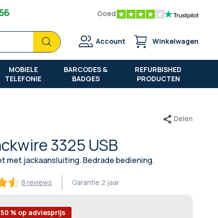
 56
Goed
Zoek
Zoek
Account
Winkelwagen
MOBIELE
BARCODES &
REFURBISHED
TELEFONIE
BADGES
PRODUCTEN
Delen
ackwire 3325 USB
 met jackaansluiting. Bedrade bediening.
8 reviews
Garantie
2 jaar
-50 % op adviesprijs