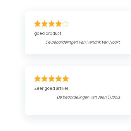
80
100
% of
goed product
De beoordelingen van
Hendrik Van Noort
100
100
% of
Zeer goed artikel
De beoordelingen van
Jean Dubois