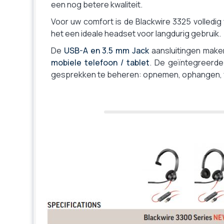
een nog betere kwaliteit.
Bluetooth
Breedbandgeluid (VoIP)
Voor uw comfort is de Blackwire 3325 volledig
het een ideale headset voor langdurig gebruik.
Controlelampje oproep
Geoptimaliseerd voor Zoom / Skype / Teams
De
USB-A en 3.5 mm Jack
aansluitingen maken
mobiele telefoon / tablet
. De geïntegreerde
Garantie
gesprekken te beheren: opnemen, ophangen, 
Microfoon
Microfoon met onderdrukking van omgevingsgeluid
Opvouwbare headset, makkelijk opbergen
Assortiment van de fabrikant