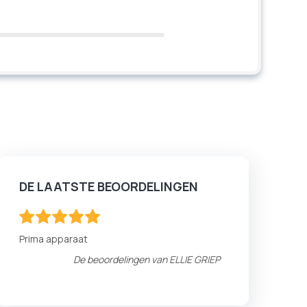
DE LAATSTE BEOORDELINGEN
100
100
% of
Prima apparaat
De beoordelingen van
ELLIE GRIEP