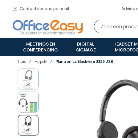
Contacteer ons per mail
Advies 
MEETINGS EN
DIGITAL
HEADSET M
CONFERENCING
SIGNAGE
MICROFO
Thuis
hp poly
Plantronics Blackwire 3325 USB
Ga
naar
het
einde
van
de
afbeeldingen-
gallerij