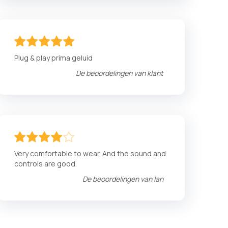
100
100
% of
Plug & play prima geluid
De beoordelingen van
klant
80
100
% of
Very comfortable to wear. And the sound and
controls are good.
De beoordelingen van
Ian