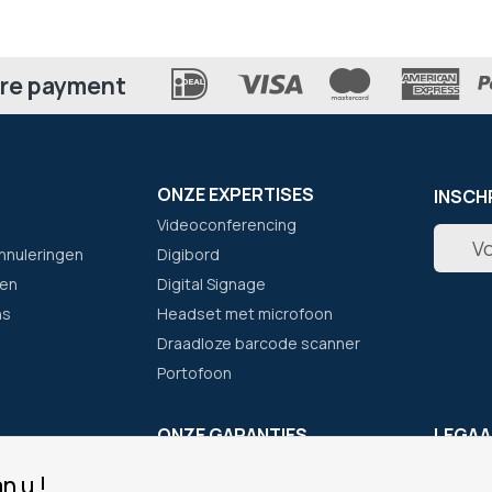
re payment
ONZE EXPERTISES
INSCH
Videoconferencing
Abonne
nnuleringen
Digibord
u
op
en
Digital Signage
onze
ns
Headset met microfoon
nieuwsb
Draadloze barcode scanner
Portofoon
F
ONZE GARANTIES
LEGAA
Eenvoudig bestellen
Cookie
n u !