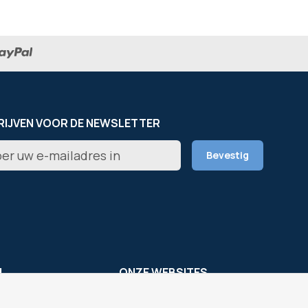
RIJVEN VOOR DE NEWSLETTER
er
Bevestig
rief
L
ONZE WEBSITES
s
OfficeEasy France