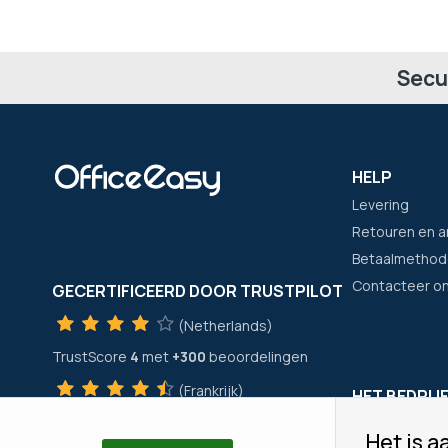
Secu
HELP
Levering
Retouren en a
Betaalmethod
Contacteer o
GECERTIFICEERD DOOR TRUSTPILOT
(Netherlands)
TrustScore
4
met
+300
beoordelingen
(Frankrijk)
HET BEDRIJ
TrustScore
4
met
+21400
beoordelingen
Wie zijn wij?
Het is aa