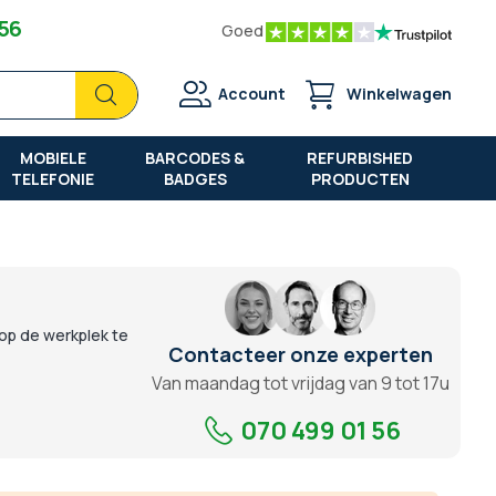
 56
Goed
Zoek
Zoek
Account
Winkelwagen
MOBIELE
BARCODES &
REFURBISHED
TELEFONIE
BADGES
PRODUCTEN
 op de werkplek te
Contacteer onze experten
Van maandag tot vrijdag van 9 tot 17u
070 499 01 56