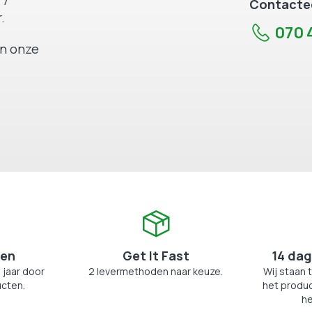
 7
Contactee
.
070 4
an onze
zen
Get It Fast
14 dag
 jaar door
2 levermethoden naar keuze.
Wij staan 
cten.
het produc
he