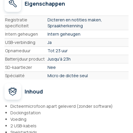
Eigenschappen
Eigenschappen
Registratie
Dicteren en notities maken,
specificiteit
Spraakherkenning
Intern geheugen
Intern geheugen
USB-verbinding
Ja
Opnameduur
Tot 23 uur
Batterijduur product
Jusqu'à 23h
SD-kaartlezer
Nee
Spécialité
Micro de dictée seul
Inhoud
Dicteermicrofoon apart geleverd (zonder software)
Dockingstation
Voeding
2 USB-kabels
Snelstartgids