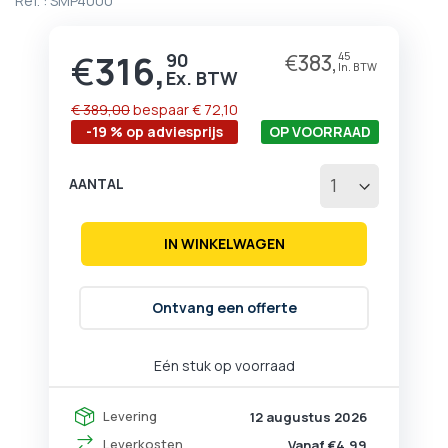
Ref. :
SMP4000
begin
van
de
€
316,
90
€
383,
45
Prijs
afbeeldingen-
gallerij
€ 389,00
bespaar
€ 72,10
-19 % op adviesprijs
OP VOORRAAD
AANTAL
IN WINKELWAGEN
Ontvang een offerte
Eén stuk op voorraad
Levering
12 augustus 2026
Leverkosten
Vanaf €4,99