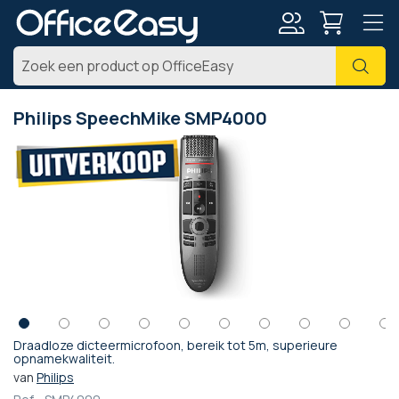
Account
Zoe
Philips SpeechMike SMP4000
Ga
naar
het
einde
van
de
afbeeldingen-
gallerij
Draadloze dicteermicrofoon, bereik tot 5m, superieure
Ga
opnamekwaliteit.
naar
van
Philips
het