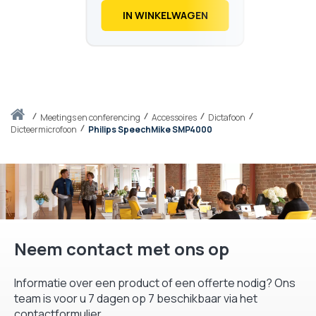
€
337,
59
IN WINKELWAGEN
Thuis
meetings en conferencing
Accessoires
Dictafoon
Dicteermicrofoon
Philips SpeechMike SMP4000
Neem contact met ons op
Informatie over een product of een offerte nodig? Ons
team is voor u 7 dagen op 7 beschikbaar via het
contactformulier.