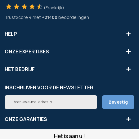
(Frankrijk)
TrustScore
4
met
+21400
beoordelingen
HELP
ONZE EXPERTISES
HET BEDRIJF
INSCHRIJVEN VOOR DE NEWSLETTER
Abonneer
Bevestig
u
op
onze
ONZE GARANTIES
nieuwsbrief
Het is aan u !
LEGAAL