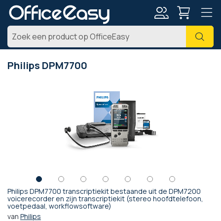
Account
Zoe
Philips DPM7700
Ga
naar
het
einde
van
de
afbeeldingen-
gallerij
Philips DPM7700 transcriptiekit bestaande uit de DPM7200
Ga
voicerecorder en zijn transcriptiekit (stereo hoofdtelefoon,
voetpedaal, workflowsoftware)
naar
het
van
Philips