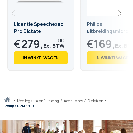
Licentie Speechexec
Philips
Pro Dictate
uitbreidingsmicrof
LFH9172
€
279,
€
169,
00
€
337,
€
205,
59
58
IN WINKELWAGEN
IN WINKELWAGEN
Thuis
meetings en conferencing
Accessoires
Dictafoon
Philips DPM7700