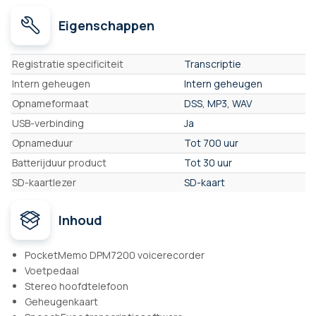
Eigenschappen
Eigenschappen
Registratie specificiteit
Transcriptie
Intern geheugen
Intern geheugen
Opnameformaat
DSS, MP3, WAV
USB-verbinding
Ja
Opnameduur
Tot 700 uur
Batterijduur product
Tot 30 uur
SD-kaartlezer
SD-kaart
Inhoud
PocketMemo DPM7200 voicerecorder
Voetpedaal
Stereo hoofdtelefoon
Geheugenkaart