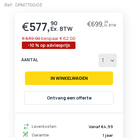
begin
Ref. :
DPM7700/03
van
de
afbeeldingen-
€
577,
90
€
699,
26
Prijs
gallerij
€ 639,90
bespaar
€ 62,00
-10 % op adviesprijs
AANTAL
IN WINKELWAGEN
Ontvang een offerte
Leverkosten
Vanaf €4,99
Garantie
1 jaar