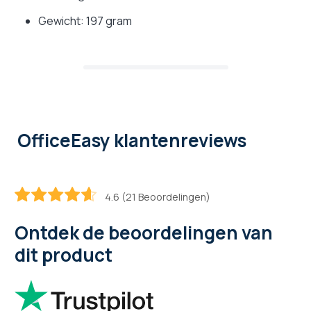
Gewicht: 197 gram
OfficeEasy klantenreviews
4.6 (21 Beoordelingen)
91.428571428571
100
% of
Ontdek de beoordelingen van
dit product