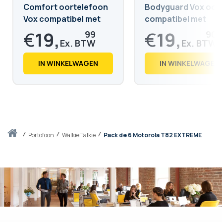
Comfort oortelefoon
Bodyguard Vox oort
Vox compatibel met
compatibel met
Motorola T82, T82ex,
Motorola T92, T82E
€
19,
€
19,
99
90
T62, T80, T60, XTR446
T82, T80, T62, T60
€
24,
€
24,
19
08
IN WINKELWAGEN
IN WINKELWAGEN
Thuis
portofoon
Walkie Talkie
Pack de 6 Motorola T82 EXTREME