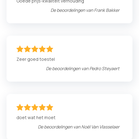
Goede prijs-kwaliteit verhouding
De beoordelingen van
Frank Bakker
100
100
% of
Zeer goed toestel
De beoordelingen van
Pedro Steyaert
100
100
% of
doet wat het moet
De beoordelingen van
Noël Van Vlasselaer