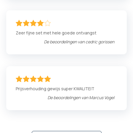
80
100
% of
Zeer fijne set met hele goede ontvangst
De beoordelingen van
cedric gorissen
100
100
% of
Prijsverhouding gewijs super KWALITEIT
De beoordelingen van
Marcus Vogel