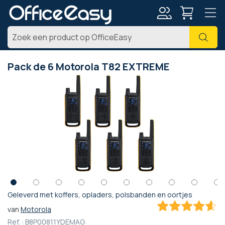
Account
Zoe
Pack de 6 Motorola T82 EXTREME
Ga
naar
het
einde
van
de
afbeeldingen-
gallerij
Geleverd met koffers, opladers, polsbanden en oortjes
Ga
van
Motorola
naar
91.428571428571
100
% of
het
Ref. :
B8P00811YDEMAG