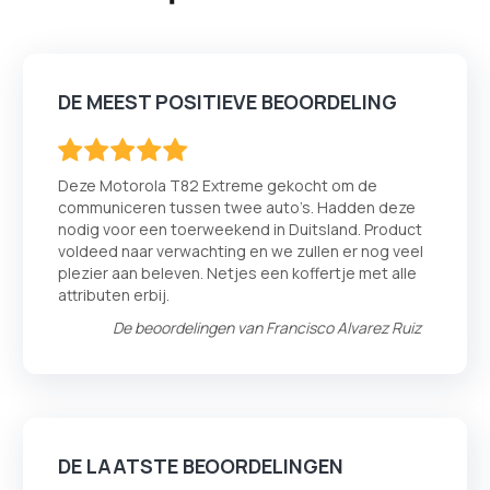
DE MEEST POSITIEVE BEOORDELING
100
100
% of
Deze Motorola T82 Extreme gekocht om de
communiceren tussen twee auto’s. Hadden deze
nodig voor een toerweekend in Duitsland. Product
voldeed naar verwachting en we zullen er nog veel
plezier aan beleven. Netjes een koffertje met alle
attributen erbij.
De beoordelingen van
Francisco Alvarez Ruiz
DE LAATSTE BEOORDELINGEN