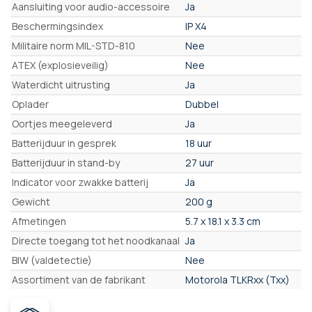
Aansluiting voor audio-accessoire
Ja
Beschermingsindex
IP X4
Militaire norm MIL-STD-810
Nee
ATEX (explosieveilig)
Nee
Waterdicht uitrusting
Ja
Oplader
Dubbel
Oortjes meegeleverd
Ja
Batterijduur in gesprek
18 uur
Batterijduur in stand-by
27 uur
Indicator voor zwakke batterij
Ja
Gewicht
200 g
Afmetingen
5.7 x 18.1 x 3.3 cm
Directe toegang tot het noodkanaal
Ja
BIW (valdetectie)
Nee
Assortiment van de fabrikant
Motorola TLKRxx (Txx)