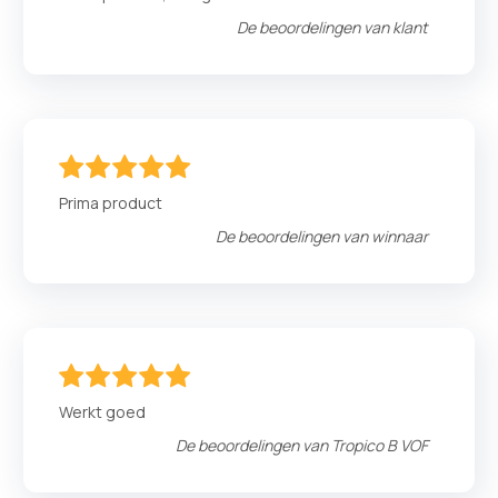
De beoordelingen van
klant
100
100
% of
Prima product
De beoordelingen van
winnaar
100
100
% of
Werkt goed
De beoordelingen van
Tropico B VOF