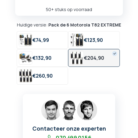
50+ stuks op voorraad
Huidige versie:
Pack de 6 Motorola T82 EXTREME
€
74,
99
€
123,
90
€
132,
90
€
204,
90
€
260,
90
Contacteer onze experten