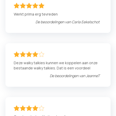
100
100
% of
Werkt prima erg tevreden
De beoordelingen van
Carla Eekelschot
80
100
% of
Deze walky talkies kunnen we koppelen aan onze
bestaande walky talkies. Dat is een voordeel
De beoordelingen van
JeanneT
80
100
% of