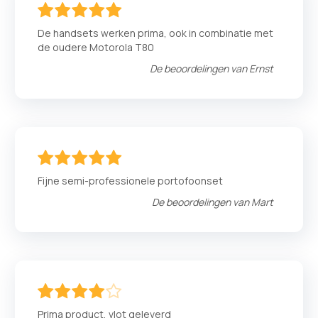
100
100
% of
De handsets werken prima, ook in combinatie met
de oudere Motorola T80
De beoordelingen van
Ernst
100
100
% of
Fijne semi-professionele portofoonset
De beoordelingen van
Mart
80
100
% of
Prima product, vlot geleverd