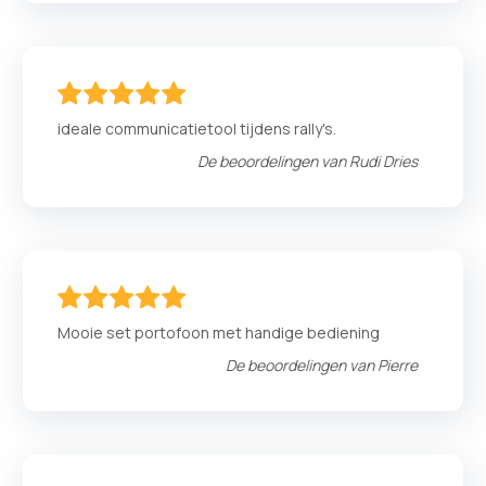
100
100
% of
ideale communicatietool tijdens rally's.
De beoordelingen van
Rudi Dries
100
100
% of
Mooie set portofoon met handige bediening
De beoordelingen van
Pierre