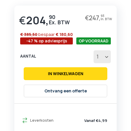
begin
van
de
€
204,
90
€
247,
93
afbeeldingen-
gallerij
€ 385,50
bespaar
€ 180,60
-47 % op adviesprijs
OP VOORRAAD
AANTAL
IN WINKELWAGEN
Ontvang een offerte
Leverkosten
Vanaf €4,99